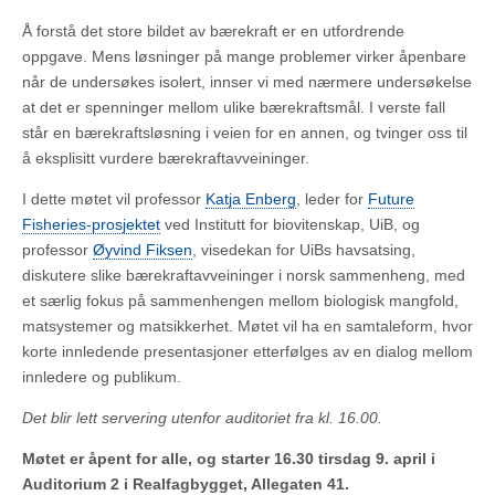
Å forstå det store bildet av bærekraft er en utfordrende
oppgave. Mens løsninger på mange problemer virker åpenbare
når de undersøkes isolert, innser vi med nærmere undersøkelse
at det er spenninger mellom ulike bærekraftsmål. I verste fall
står en bærekraftsløsning i veien for en annen, og tvinger oss til
å eksplisitt vurdere bærekraftavveininger.
I dette møtet vil professor
Katja Enberg
, leder for
Future
Fisheries-prosjektet
ved Institutt for biovitenskap, UiB, og
professor
Øyvind Fiksen
, visedekan for UiBs havsatsing,
diskutere slike bærekraftavveininger i norsk sammenheng, med
et særlig fokus på sammenhengen mellom biologisk mangfold,
matsystemer og matsikkerhet. Møtet vil ha en samtaleform, hvor
korte innledende presentasjoner etterfølges av en dialog mellom
innledere og publikum.
Det blir lett servering utenfor auditoriet fra kl. 16.00.
Møtet er åpent for alle, og starter 16.30 tirsdag 9. april i
Auditorium 2 i Realfagbygget, Allegaten 41.