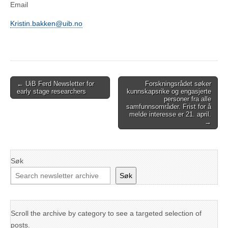
Email
Kristin.bakken@uib.no
Post
← UiB Ferd Newsletter for
Forskningsrådet søker
early stage researchers
kunnskapsrike og engasjerte
navigation
personer fra alle
samfunnsområder. Frist for å
melde interesse er 21. april.
→
Søk
Søk
Scroll the archive by category to see a targeted selection of
posts.