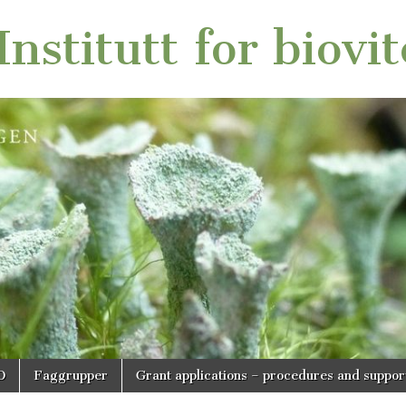
nstitutt for biovi
O
Faggrupper
Grant applications – procedures and suppor