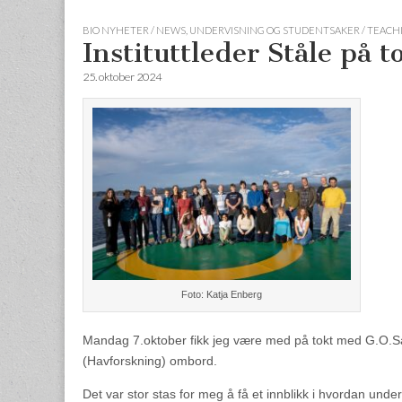
BIO NYHETER / NEWS
,
UNDERVISNING OG STUDENTSAKER / TEACH
Instituttleder Ståle på
25. oktober 2024
Foto: Katja Enberg
Mandag 7.oktober fikk jeg være med på tokt med G.O.
(Havforskning) ombord.
Det var stor stas for meg å få et innblikk i hvordan unde