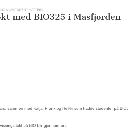
ING AND STUDENT MATTERS
 tokt med BIO325 i Masfjorden
Sars, sammen med Katja, Frank og Heikki som hadde studenter på BIO
rvisnings tokt på BIO blir gjennomført.