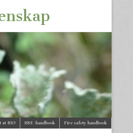
tenskap
t at BIO
HSE-handbook
Fire safety handbook