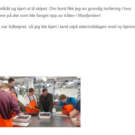
ttbåt og kjørt ut til skipet. Om bord fikk jeg en grundig innføring i hva
ne på det som ble fanget opp av trålen i Masfjorden!
ar fulltegnet, så jeg ble kjørt i land utpå ettermiddagen med ny kjenns