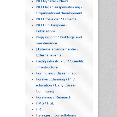
BIO Nyheter / News
BIO Organisasjonsutvikling /
Organisational development
BIO Prosjekter / Projects
BIO Publikasjoner /
Publications
Bygg og drift / Buildings and
maintenance
Eksterne arrangementer /
External events
Faglig infrastruktur / Scientific
infrastructure
Formidling / Dissemination
Forskerutdanning / PhD
education / Early Career
Community
Forskning / Research
HMS / HSE
HR
Høringer / Consultations