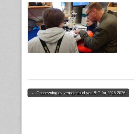
Post
← Oppnevning av verneombud ved BIO for 2025-2026
navigation