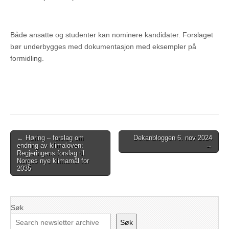
Både ansatte og studenter kan nominere kandidater. Forslaget
bør underbygges med dokumentasjon med eksempler på
formidling.
Post
← Høring – forslag om
Dekanbloggen 6. nov 2024
endring av klimaloven:
→
navigation
Regjeringens forslag til
Norges nye klimamål for
2035
Søk
Søk