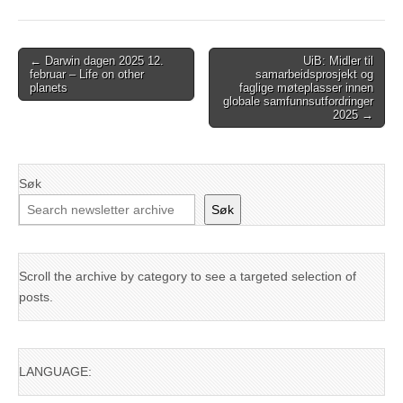
Post
← Darwin dagen 2025 12.
UiB: Midler til
februar – Life on other
samarbeidsprosjekt og
navigation
planets
faglige møteplasser innen
globale samfunnsutfordringer
2025 →
Søk
Søk
Scroll the archive by category to see a targeted selection of
posts.
LANGUAGE: