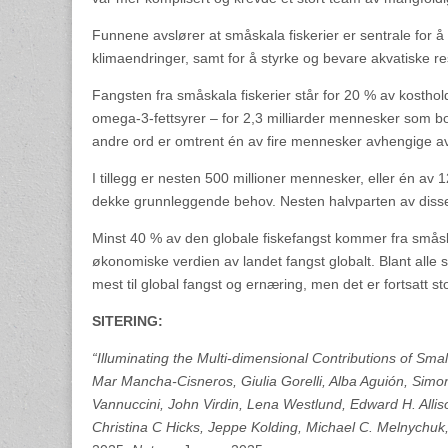
Funnene avslører at småskala fiskerier er sentrale for å 
klimaendringer, samt for å styrke og bevare akvatiske re
Fangsten fra småskala fiskerier står for 20 % av kosthold
omega-3-fettsyrer – for 2,3 milliarder mennesker som bor
andre ord er omtrent én av fire mennesker avhengige av 
I tillegg er nesten 500 millioner mennesker, eller én av 1
dekke grunnleggende behov. Nesten halvparten av disse 
Minst 40 % av den globale fiskefangst kommer fra småska
økonomiske verdien av landet fangst globalt. Blant alle 
mest til global fangst og ernæring, men det er fortsatt st
SITERING:
“Illuminating the Multi-dimensional Contributions of Smal
Mar Mancha-Cisneros, Giulia Gorelli, Alba Aguión, Simon 
Vannuccini, John Virdin, Lena Westlund, Edward H. Alli
Christina C Hicks, Jeppe Kolding, Michael C. Melnychu