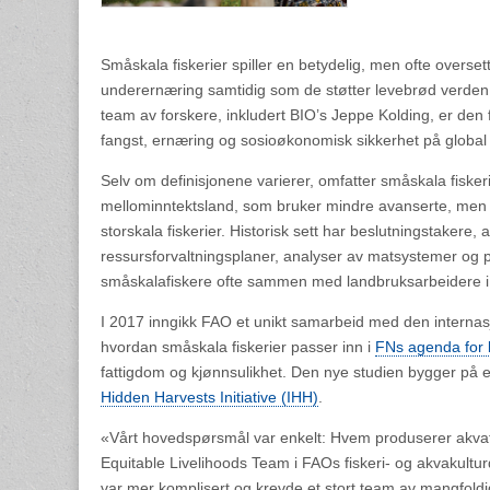
Småskala fiskerier spiller en betydelig, men ofte oversett
underernæring samtidig som de støtter levebrød verden o
team av forskere, inkludert BIO’s Jeppe Kolding, er den fø
fangst, ernæring og sosioøkonomisk sikkerhet på global 
Selv om definisjonene varierer, omfatter småskala fiskeri
mellominntektsland, som bruker mindre avanserte, men m
storskala fiskerier. Historisk sett har beslutningstakere,
ressursforvaltningsplaner, analyser av matsystemer og p
småskalafiskere ofte sammen med landbruksarbeidere i f
I 2017 inngikk FAO et unikt samarbeid med den internas
hvordan småskala fiskerier passer inn i
FNs agenda for b
fattigdom og kjønnsulikhet. Den nye studien bygger på 
Hidden Harvests Initiative (IHH)
.
«Vårt hovedspørsmål var enkelt: Hvem produserer akvat
Equitable Livelihoods Team i FAOs fiskeri- og akvakultur
var mer komplisert og krevde et stort team av mangfoldi