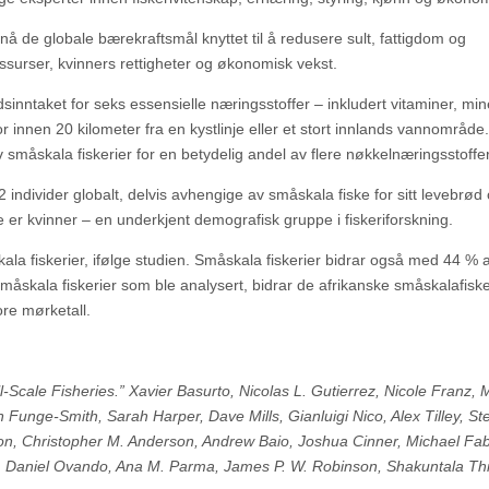
nå de globale bærekraftsmål knyttet til å redusere sult, fattigdom og
ssurser, kvinners rettigheter og økonomisk vekst.
sinntaket for seks essensielle næringsstoffer – inkludert vitaminer, min
 innen 20 kilometer fra en kystlinje eller et stort innlands vannområd
småskala fiskerier for en betydelig andel av flere nøkkelnæringsstoffer
2 individer globalt, delvis avhengige av småskala fiske for sitt levebrød 
er kvinner – en underkjent demografisk gruppe i fiskeriforskning.
la fiskerier, ifølge studien. Småskala fiskerier bidrar også med 44 % 
småskala fiskerier som ble analysert, bidrar de afrikanske småskalafiske
ore mørketall.
l-Scale Fisheries.” Xavier Basurto, Nicolas L. Gutierrez, Nicole Franz, 
Funge-Smith, Sarah Harper, Dave Mills, Gianluigi Nico, Alex Tilley, St
son, Christopher M. Anderson, Andrew Baio, Joshua Cinner, Michael Fab
k, Daniel Ovando, Ana M. Parma, James P. W. Robinson, Shakuntala Thi