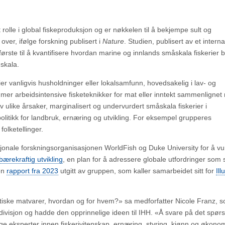
 rolle i global fiskeproduksjon og er nøkkelen til å bekjempe sult og
ver, ifølge forskning publisert i
Nature
.
Studien, publisert av et interna
rste til å kvantifisere hvordan marine og innlands småskala fiskerier bi
skala.
er vanligvis husholdninger eller lokalsamfunn, hovedsakelig i lav- og
er arbeidsintensive fisketeknikker for mat eller inntekt sammenlignet
 av ulike årsaker, marginalisert og undervurdert småskala fiskerier i
olitikk for landbruk, ernæring og utvikling. For eksempel grupperes
olketellinger.
jonale forskningsorganisasjonen WorldFish og Duke University for å v
ærekraftig utvikling
, en plan for å adressere globale utfordringer som s
en
rapport fra 2023
utgitt av gruppen, som kaller samarbeidet sitt for
Ill
iske matvarer, hvordan og for hvem?» sa medforfatter Nicole Franz, s
divisjon og hadde den opprinnelige ideen til IHH. «Å svare på det spør
ge eksperter innen fiskerivitenskap, ernæring, styring, kjønn og økonom