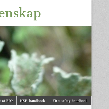
tenskap
t at BIO
HSE-handbook
Fire safety handbook