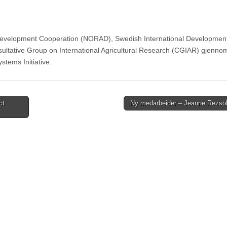
evelopment Cooperation (NORAD), Swedish International Developmen
ltative Group on International Agricultural Research (CGIAR) gjenno
stems Initiative.
ct
Ny medarbeider – Jeanne Rezs