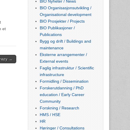
BIO Nyheter / News
BIO Organisasjonsutvikling /
Organisational development
BIO Prosjekter / Projects
t
BIO Publikasjoner /
m et
Publications
Bygg og drift / Buildings and
maintenance
Eksterne arrangementer /
öhazy →
External events
Faglig infrastruktur / Scientific
infrastructure
Formidling / Dissemination
Forskerutdanning / PhD
education / Early Career
Community
Forskning / Research
HMS / HSE
HR
Høringer / Consultations