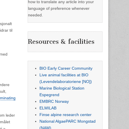
how to translate any article into your
language of preference whenever
needed.
sjonalt
drar til
Resources & facilities
 med
BIO Early Career Community
Live animal facilities at BIO
(Levendelaboratoriene [NO])
urdere
Marine Biological Station
ult,
Espegrend
uminating
EMBRC Norway
ELMILAB
Finse alpine research center
om leder
National AlgaePARC Mongstad
smålet
(NAM)
i.»