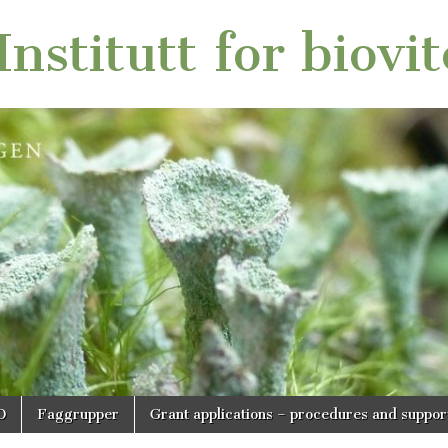
nstitutt for biovi
O
Faggrupper
Grant applications – procedures and suppor