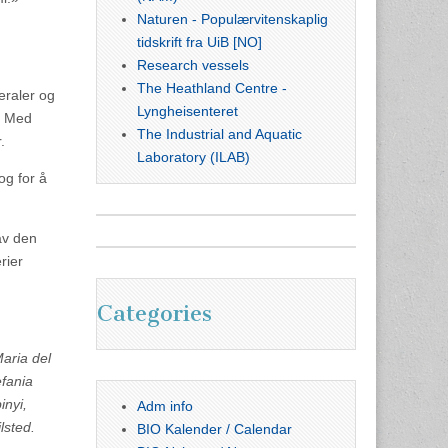
Naturen - Populærvitenskaplig
tidskrift fra UiB [NO]
Research vessels
The Heathland Centre -
eraler og
Lyngheisenteret
e. Med
The Industrial and Aquatic
.
Laboratory (ILAB)
og for å
av den
rier
Categories
Maria del
efania
inyi,
Adm info
lsted.
BIO Kalender / Calendar