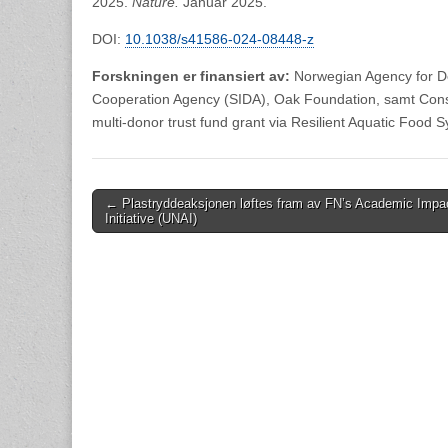
2025.
Nature.
Januar 2025.
DOI:
10.1038/s41586-024-08448-z
Forskningen er finansiert av:
Norwegian Agency for D
Cooperation Agency (SIDA), Oak Foundation, samt Consu
multi-donor trust fund grant via Resilient Aquatic Food Sy
Post
← Plastryddeaksjonen løftes fram av FN’s Academic Impa
Initiative (UNAI)
navigation