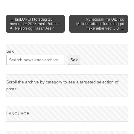
Post
← bioLUNCH torsdag 13.
Nyhetssak fra UiB.no:
november 2025 med Patrick
Millionstøtte til forskning på
navigation
A. Nelson og Hasan Arsin
fiskehelse ved UiB →
Søk
Søk
Scroll the archive by category to see a targeted selection of
posts.
LANGUAGE: