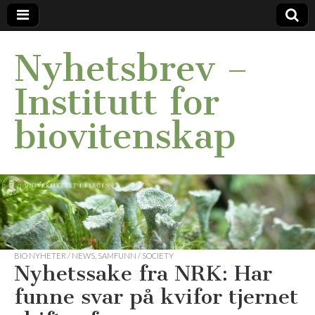
Nyhetsbrev –
Institutt for
biovitenskap
BIO NYHETER / NEWS
,
SAMFUNN / SOCIETY
Nyhetssake fra NRK: Har
funne svar på kvifor tjernet