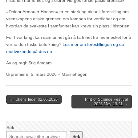
historien har fortiet, og skildrer Norges første pasientrettssak.
«Doktor Armauer Hansen» er en sterk og aktuell forestilling om
vitenskapens etiske grenser, om kampen for verdighet og om
hvordan de svakeste i samfunnet kan kreve sin plass i historien.
For hvor langt kan samfunnet gå i å ta frihet fra mennesket for å
verne den friske befolkning?
Les mer om forestillingen og de
medvirkende på dns.no
Av og regi: Stig Amdam
Urpremiere: 5. mars 2026 – Marinehagen
Post
← Ukens leder 02.06.2026
Pint of Science Festival
2026 May 19-21 →
navigation
Søk
Søk