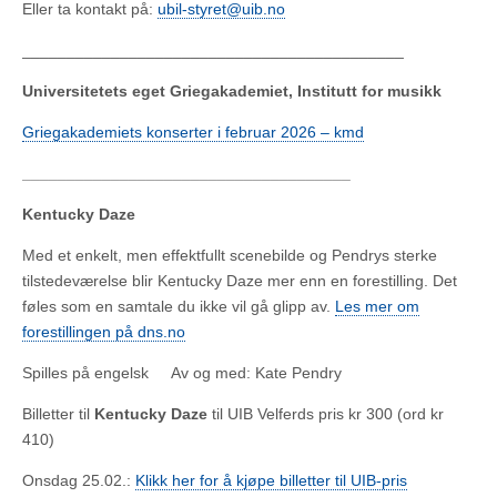
Eller ta kontakt på:
ubil-styret@uib.no
___________________________________________
Universitetets eget Griegakademiet, Institutt for musikk
Griegakademiets konserter i februar 2026 – kmd
_____________________________________
Kentucky Daze
Med et enkelt, men effektfullt scenebilde og Pendrys sterke
tilstedeværelse blir Kentucky Daze mer enn en forestilling. Det
føles som en samtale du ikke vil gå glipp av.
Les mer om
forestillingen på dns.no
Spilles på engelsk Av og med: Kate Pendry
Billetter til
Kentucky Daze
til UIB Velferds pris kr 300 (ord kr
410)
Onsdag 25.02.:
Klikk her for å kjøpe billetter til UIB-pris