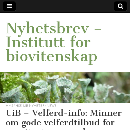
Nyhetsbrev –
Institutt for
biovitenskap
HMS / HSE
,
UIB NYHETER / NEWS
UiB – Velferd-info: Minner
om gode velferdtilbud for