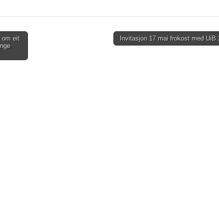
 om eit
Invitasjon 17 mai frokost med UiB
ange