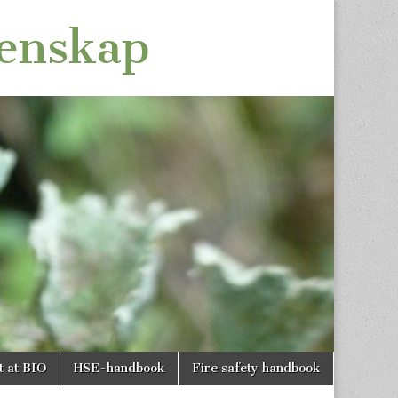
tenskap
t at BIO
HSE-handbook
Fire safety handbook