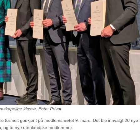
skapelige klasse. Foto: Privat
le formelt godkjent på medlemsmøtet 9. mars. Det ble innvalgt 20 nye
n, og to nye utenlandske medlemmer.