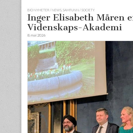
BIO NYHETER / NEWS
,
SAMFUNN / SOCIETY
Inger Elisabeth Måren e
Videnskaps-Akademi
8. mai 2026