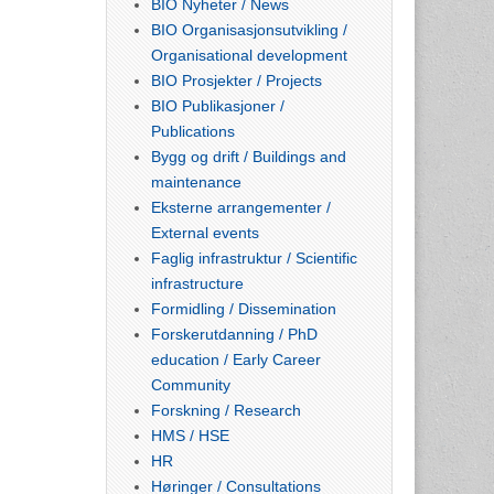
BIO Nyheter / News
BIO Organisasjonsutvikling /
Organisational development
BIO Prosjekter / Projects
BIO Publikasjoner /
Publications
Bygg og drift / Buildings and
maintenance
Eksterne arrangementer /
External events
Faglig infrastruktur / Scientific
infrastructure
Formidling / Dissemination
Forskerutdanning / PhD
education / Early Career
Community
Forskning / Research
HMS / HSE
HR
Høringer / Consultations