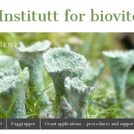
nstitutt for biovi
O
Faggrupper
Grant applications – procedures and suppor