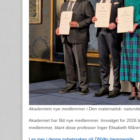
Akademiets nye medlemmer i Den matematisk- naturviten
Akademiet har fått nye medlemmer. Innvalget for 2026 b
medlemmer, blant disse professor Inger Elisabeth Måre
Les mer i denne nyhetssaken på DNVAs hjemmeside