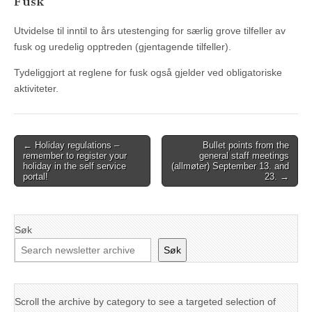
Fusk
Utvidelse til inntil to års utestenging for særlig grove tilfeller av
fusk og uredelig opptreden (gjentagende tilfeller).
Tydeliggjort at reglene for fusk også gjelder ved obligatoriske
aktiviteter.
Post
← Holiday regulations –
Bullet points from the
remember to register your
general staff meetings
navigation
holiday in the self service
(allmøter) September 13. and
portal!
23. →
Søk
Søk
Scroll the archive by category to see a targeted selection of