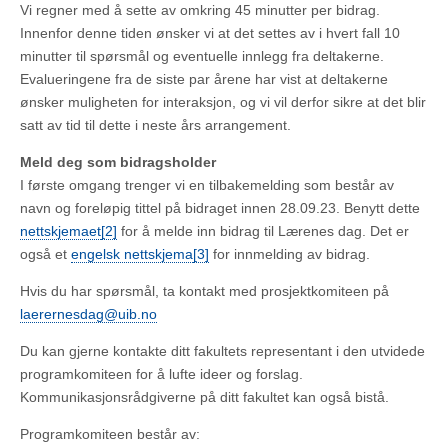
Vi regner med å sette av omkring 45 minutter per bidrag.
Innenfor denne tiden ønsker vi at det settes av i hvert fall 10
minutter til spørsmål og eventuelle innlegg fra deltakerne.
Evalueringene fra de siste par årene har vist at deltakerne
ønsker muligheten for interaksjon, og vi vil derfor sikre at det blir
satt av tid til dette i neste års arrangement.
Meld deg som bidragsholder
I første omgang trenger vi en tilbakemelding som består av
navn og foreløpig tittel på bidraget innen 28.09.23. Benytt dette
nettskjemaet
[2]
for å melde inn bidrag til Lærenes dag. Det er
også et
engelsk nettskjema
[3]
for innmelding av bidrag.
Hvis du har spørsmål, ta kontakt med prosjektkomiteen på
laerernesdag@uib.no
Du kan gjerne kontakte ditt fakultets representant i den utvidede
programkomiteen for å lufte ideer og forslag.
Kommunikasjonsrådgiverne på ditt fakultet kan også bistå.
Programkomiteen består av: