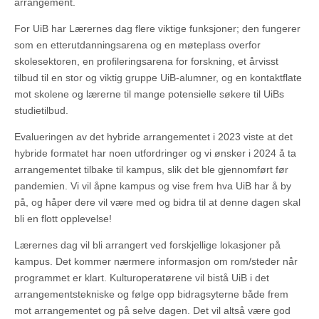
arrangement.
For UiB har Lærernes dag flere viktige funksjoner; den fungerer
som en etterutdanningsarena og en møteplass overfor
skolesektoren, en profileringsarena for forskning, et årvisst
tilbud til en stor og viktig gruppe UiB-alumner, og en kontaktflate
mot skolene og lærerne til mange potensielle søkere til UiBs
studietilbud.
Evalueringen av det hybride arrangementet i 2023 viste at det
hybride formatet har noen utfordringer og vi ønsker i 2024 å ta
arrangementet tilbake til kampus, slik det ble gjennomført før
pandemien. Vi vil åpne kampus og vise frem hva UiB har å by
på, og håper dere vil være med og bidra til at denne dagen skal
bli en flott opplevelse!
Lærernes dag vil bli arrangert ved forskjellige lokasjoner på
kampus. Det kommer nærmere informasjon om rom/steder når
programmet er klart. Kulturoperatørene vil bistå UiB i det
arrangementstekniske og følge opp bidragsyterne både frem
mot arrangementet og på selve dagen. Det vil altså være god