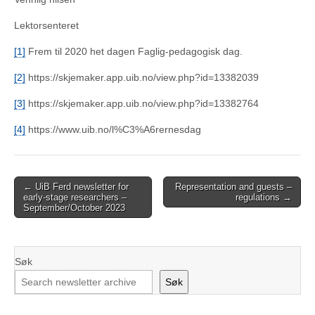
Lektorsenteret
[1]
Frem til 2020 het dagen Faglig-pedagogisk dag.
[2]
https://skjemaker.app.uib.no/view.php?id=13382039
[3]
https://skjemaker.app.uib.no/view.php?id=13382764
[4]
https://www.uib.no/l%C3%A6rernesdag
Post
← UiB Ferd newsletter for
Representation and guests –
early-stage researchers –
regulations →
navigation
September/October 2023
Søk
Søk