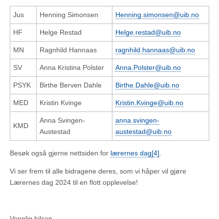
Jus
Henning Simonsen
Henning.simonsen@uib.no
HF
Helge Restad
Helge.restad@uib.no
MN
Ragnhild Hannaas
ragnhild.hannaas@uib.no
SV
Anna Kristina Polster
Anna.Polster@uib.no
PSYK
Birthe Berven Dahle
Birthe.Dahle@uib.no
MED
Kristin Kvinge
Kristin.Kvinge@uib.no
Anna Svingen-
anna.svingen-
KMD
Austestad
austestad@uib.no
Besøk også gjerne nettsiden for
lærernes dag
[4]
.
Vi ser frem til alle bidragene deres, som vi håper vil gjøre
Lærernes dag 2024 til en flott opplevelse!
Vennlig hilsen