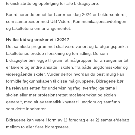
teknisk støtte og oppfølging for alle bidragsytere.
Koordinerende enhet for Lærernes dag 2024 er Lektorsenteret,
som samarbeider med UiB Videre, Kommunikasjonsavdelingen
og fakultetene om arrangementet.
Hvilke bidrag ønsker vi i 2024?
Det samlede programmet skal være variert og ta utgangspunkt i
fakultetenes bredde i forskning og formidling. Du som
bidragsyter bør legge til grunn at målgruppen for arrangementet
er lærere og andre ansatte i skolen, fra både ungdomsskoler og
videregående skoler. Vurder derfor hvordan du best mulig kan
formidle fagkunnskapen til disse målgruppene. Bidragene bør
ha relevans enten for undervisningsfag, tverrfaglige tema i
skolen eller mer profesjonsrettet mot læreryrket og skolen
generelt, med alt av tematikk knyttet til ungdom og samfunn
som dette innebærer.
Bidragene kan være i form av 1) foredrag eller 2) samtale/debatt
mellom to eller flere bidragsytere.