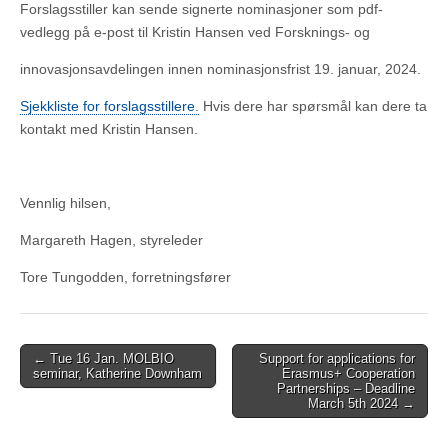
Forslagsstiller kan sende signerte nominasjoner som pdf-
vedlegg på e-post til Kristin Hansen ved Forsknings- og
innovasjonsavdelingen innen nominasjonsfrist 19. januar, 2024.
Sjekkliste for forslagsstillere.
Hvis dere har spørsmål kan dere ta
kontakt med Kristin Hansen.
Vennlig hilsen,
Margareth Hagen, styreleder
Tore Tungodden, forretningsfører
Post
← Tue 16 Jan. MOLBIO
Support for applications for
seminar, Katherine Downham
Erasmus+ Cooperation
navigation
Partnerships – Deadline
March 5th 2024 →