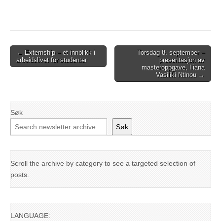
Post
← Externship – et innblikk i
Torsdag 8. september –
arbeidslivet for studenter
presentasjon av
navigation
masteroppgave, Iliana
Vasiliki Ntinou →
Søk
Søk
Scroll the archive by category to see a targeted selection of
posts.
LANGUAGE: