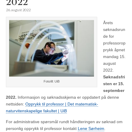
2022
26. august 2022
Årets
søknadsrun
de for
professorop
prykk åpnet
mandag 15.
august
2022.
Søknadsfri
Foto/ill: UiB
sten er 15.
september
2022.
Informasjon og søknadsskjema er oppdatert på denne
nettsiden:
Opprykk til professor | Det matematisk-
naturvitenskapelige fakultet | UiB
For administrative spørsmål rundt håndteringen av søknad om
personlig opprykk til professor kontakt
Lene Sørheim
.