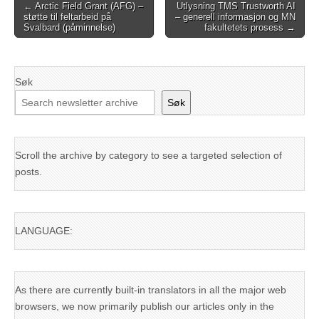
Post
← Arctic Field Grant (AFG) –
Utlysning TMS Trustworth AI
støtte til feltarbeid på
– generell informasjon og MN
navigation
Svalbard (påminnelse)
fakultetets prosess →
Søk
Søk
Scroll the archive by category to see a targeted selection of
posts.
LANGUAGE:
As there are currently built-in translators in all the major web
browsers, we now primarily publish our articles only in the