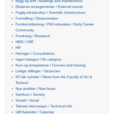
Bygg og drift / Buildings and maintenance
Eksterne arrangementer / External events
Faglig infrastruktur / Scientific infrastructure
Formidling / Dissemination
Forskerutdanning / PhD education / Early Career
Community
Forskning / Research
HMS / HSE
HR
Høringer / Consultations
Ingen kategori / No category
Kurs og kompetanse / Courses and training
Ledige stillinger / Vacancies
NT-fak nyheter / News from the Faculty of Sci &
Technol
Nye ansikter / New faces
Samfunn / Society
Sosialt / Social
Teknisk informasjon / Technical info
UiB Kalender / Calendar