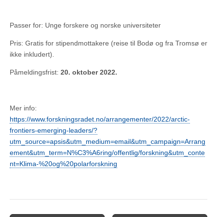
Passer for: Unge forskere og norske universiteter
Pris: Gratis for stipendmottakere (reise til Bodø og fra Tromsø er
ikke inkludert).
Påmeldingsfrist:
20. oktober 2022.
Mer info:
https://www.forskningsradet.no/arrangementer/2022/arctic-
frontiers-emerging-leaders/?
utm_source=apsis&utm_medium=email&utm_campaign=Arrang
ement&utm_term=N%C3%A6ring/offentlig/forskning&utm_conte
nt=Klima-%20og%20polarforskning