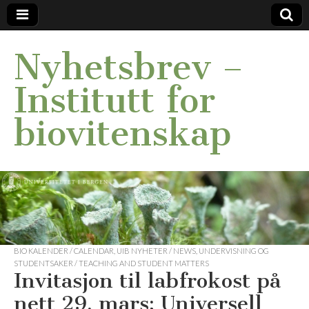
Nyhetsbrev –
Institutt for
biovitenskap
BIO KALENDER / CALENDAR
,
UIB NYHETER / NEWS
,
UNDERVISNING OG
STUDENTSAKER / TEACHING AND STUDENT MATTERS
Invitasjon til labfrokost på
nett 29. mars: Universell