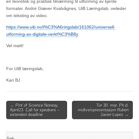
en teoretisk og praktisk tilnærming til utforming av kjente
formater. André Giæver Kvalvågnes, UiB Læringslab, veileder
om teksting av video.
https://www.uib.no/l%C3%A6ringslab/161062/universell-
utforming-av-digitale-verkt%C3%B8y
Vel møtt!
For UiB læringslab,
Kari BJ
Post
← Pint of Science Norway,
Tor 30. mar. Ph.d.
#pint23. Call for speakers –
midtveispresentasjon Ruben
navigation
extended deadline
Javier-Lopez →
Søk