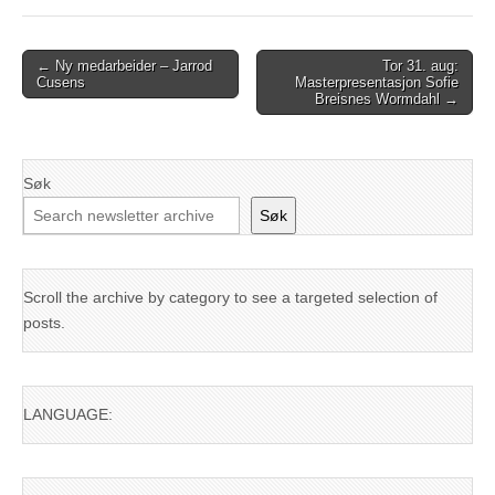
Post
← Ny medarbeider – Jarrod
Tor 31. aug:
Cusens
Masterpresentasjon Sofie
navigation
Breisnes Wormdahl →
Søk
Søk
Scroll the archive by category to see a targeted selection of
posts.
LANGUAGE: