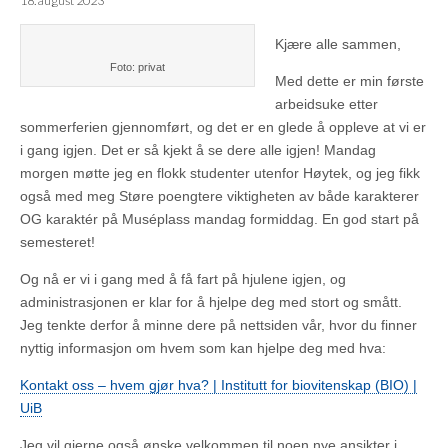
18. august 2023
Kjære alle sammen,
Foto: privat
Med dette er min første
arbeidsuke etter
sommerferien gjennomført, og det er en glede å oppleve at vi er
i gang igjen. Det er så kjekt å se dere alle igjen! Mandag
morgen møtte jeg en flokk studenter utenfor Høytek, og jeg fikk
også med meg Støre poengtere viktigheten av både karakterer
OG karaktér på Muséplass mandag formiddag. En god start på
semesteret!
Og nå er vi i gang med å få fart på hjulene igjen, og
administrasjonen er klar for å hjelpe deg med stort og smått.
Jeg tenkte derfor å minne dere på nettsiden vår, hvor du finner
nyttig informasjon om hvem som kan hjelpe deg med hva:
Kontakt oss – hvem gjør hva? | Institutt for biovitenskap (BIO) |
UiB
Jeg vil gjerne også ønske velkommen til noen nye ansikter i