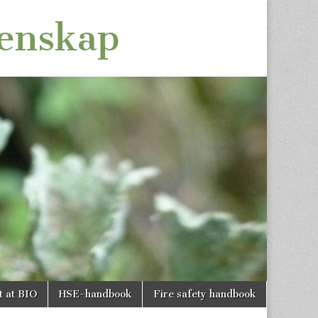
tenskap
t at BIO
HSE-handbook
Fire safety handbook