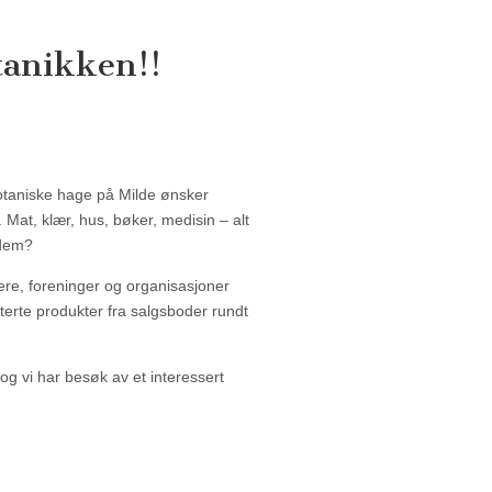
otanikken!!
otaniske hage på Milde ønsker
 Mat, klær, hus, bøker, medisin – alt
 dem?
ere, foreninger og organisasjoner
aterte produkter fra salgsboder rundt
og vi har besøk av et interessert