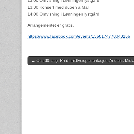
13:00 Omvisning i Lønningen lystgård
13:30 Konsert med duoen a Mar
14:00 Omvisning i Lønningen lystgård
Arrangementet er gratis.
https://www.facebook.com/events/1360174778043256
Post
← Ons 30. aug. Ph.d. midtveispresentasjon, Andreas Midl
navigation