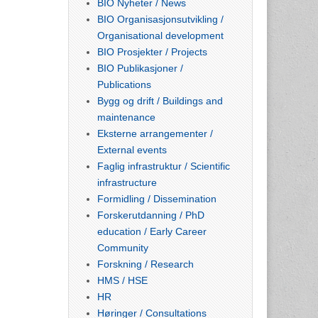
BIO Nyheter / News
BIO Organisasjonsutvikling /
Organisational development
BIO Prosjekter / Projects
BIO Publikasjoner /
Publications
Bygg og drift / Buildings and
maintenance
Eksterne arrangementer /
External events
Faglig infrastruktur / Scientific
infrastructure
Formidling / Dissemination
Forskerutdanning / PhD
education / Early Career
Community
Forskning / Research
HMS / HSE
HR
Høringer / Consultations