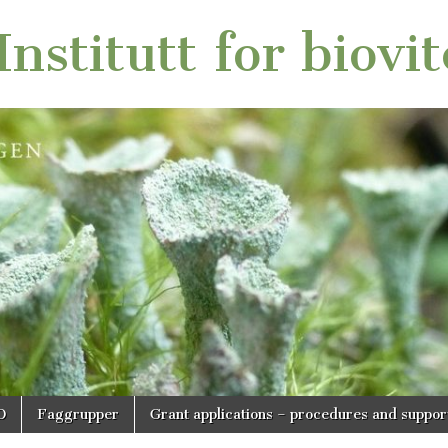
nstitutt for biovi
O
Faggrupper
Grant applications – procedures and suppor