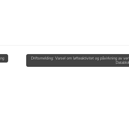
ang
Driftsmelding: Varsel om løfteaktivitet og påvirkning av ven
Databl