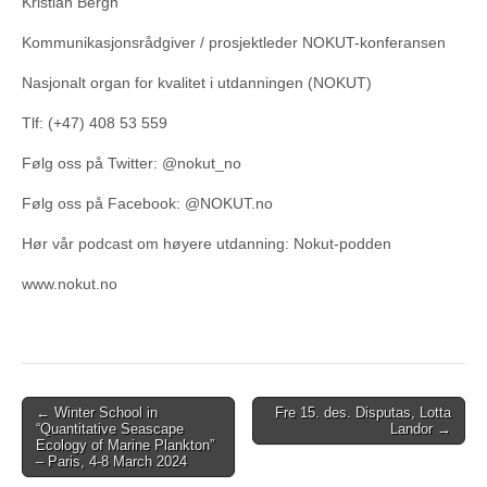
Kristian Bergh
Kommunikasjonsrådgiver / prosjektleder NOKUT-konferansen
Nasjonalt organ for kvalitet i utdanningen (NOKUT)
Tlf: (+47) 408 53 559
Følg oss på Twitter: @nokut_no
Følg oss på Facebook: @NOKUT.no
Hør vår podcast om høyere utdanning: Nokut-podden
www.nokut.no
Post
← Winter School in
Fre 15. des. Disputas, Lotta
“Quantitative Seascape
Landor →
navigation
Ecology of Marine Plankton”
– Paris, 4-8 March 2024