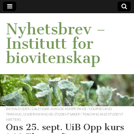
Nyhetsbrev –
Institutt for
biovitenskap
BIO KALENDER / CALENDAR
,
KURS OG KOMPETANSE / COURSES AND
TRAINING
,
UNDERVISNING OG STUDENTSAKER / TEACHING AND STUDENT
MATTERS
Ons 25. sept. UiB Opp kurs