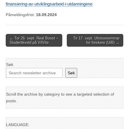
finansiering-av-utviklingsarbeid-i-utdanningene
Påmeldingsfrist:
18.09.2024
Post
← Tor 26. sept. Real Boost –
Tir 17. sept. Utreiseseminar
Studentkveld på VilVite
for forskere (UiB) →
navigation
Søk
Søk
Scroll the archive by category to see a targeted selection of
posts.
LANGUAGE: