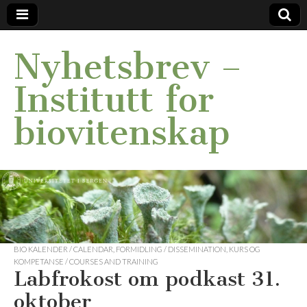
Nyhetsbrev –
Institutt for
biovitenskap
BIO KALENDER / CALENDAR
,
FORMIDLING / DISSEMINATION
,
KURS OG
KOMPETANSE / COURSES AND TRAINING
Labfrokost om podkast 31.
oktober