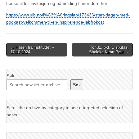
Lenke til full invitasjon og påmelding finner dere her:
https://www.uib.no/l%C3%A6ringslab/173436/start-dagen-med-
podkast-velkommen-til-en-inspirerende-labfrokost
Post
← Hilsen fra instituttet –
Tor 31. okt. Disputas,
17.10.2024
Shalaka Kiran Patil →
navigation
Søk
Søk
Scroll the archive by category to see a targeted selection of
posts.