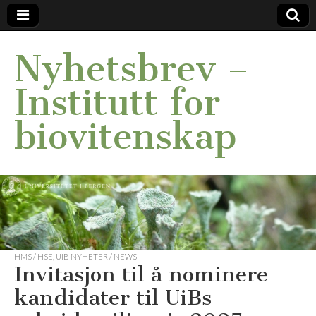
Nyhetsbrev –
Institutt for
biovitenskap
HMS / HSE
,
UIB NYHETER / NEWS
Invitasjon til å nominere
kandidater til UiBs