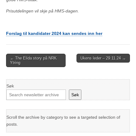
Prisutdelingen vil skje på HMS-dagen.
Forslag til kandidater 2024 kan sendes inn her
Post
← The Elida story på NRK
Ukens leder – 29.11.24 →
Ytring
navigation
Søk
Søk
Scroll the archive by category to see a targeted selection of
posts.