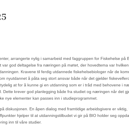
25
denter, arrangerte nylig i samarbeid med faggruppen for Fiskehelse på B
t var god deltagelse fra næringen på møtet, der hovedtema var hvilken 
utdanningen. Kravene til ferdig utdannede fiskehelsebiologer når de kom
m nyutdannet å påta seg stort ansvar både når det gjelder fiskevelfer
 tydelig at for å kunne gi en utdanning som er i tråd med behovene i n
l. Dette krever god planlegging både fra studiet og næringen når det gj
slike nye elementer kan passes inn i studieprogrammet.
å diskusjonen. En åpen dialog med framtidige arbeidsgivere er viktig,
ffpunkter hjelper til at utdanningstilbudet vi gir på BIO holder seg oppda
ing inn til våre studier.