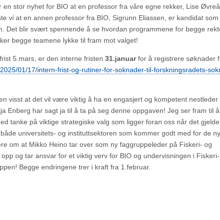
 en stor nyhet for BIO at en professor fra våre egne rekker, Lise Øvreå
sste vi at en annen professor fra BIO, Sigrunn Eliassen, er kandidat som
agen. Det blir svært spennende å se hvordan programmene for begge rek
er begge teamene lykke til fram mot valget!
ist 5.mars, er den interne fristen
31.januar
for å registrere søknader f
o/2025/01/17/intern-frist-og-rutiner-for-soknader-til-forskningsradets-sok
tiden visst at det vil være viktig å ha en engasjert og kompetent nestleder
Katja Enberg har sagt ja til å ta på seg denne oppgaven! Jeg ser fram til 
 tanke på viktige strategiske valg som ligger foran oss når det gjelde
n både universitets- og instituttsektoren som kommer godt med for de n
re om at Mikko Heino tar over som ny faggruppeleder på Fiskeri- og
r opp og tar ansvar for et viktig verv for BIO og undervisningen i Fiskeri
uppen! Begge endringene trer i kraft fra 1.februar.