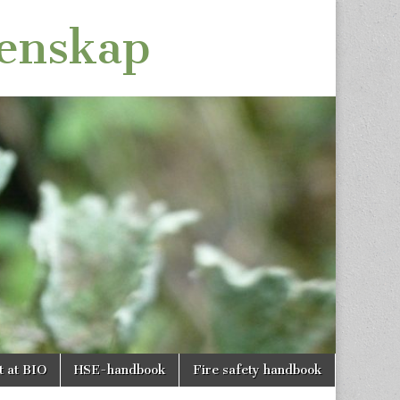
tenskap
t at BIO
HSE-handbook
Fire safety handbook