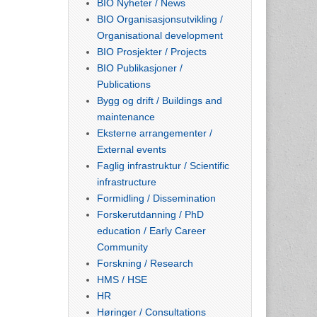
BIO Nyheter / News
BIO Organisasjonsutvikling /
Organisational development
BIO Prosjekter / Projects
BIO Publikasjoner /
Publications
Bygg og drift / Buildings and
maintenance
Eksterne arrangementer /
External events
Faglig infrastruktur / Scientific
infrastructure
Formidling / Dissemination
Forskerutdanning / PhD
education / Early Career
Community
Forskning / Research
HMS / HSE
HR
Høringer / Consultations