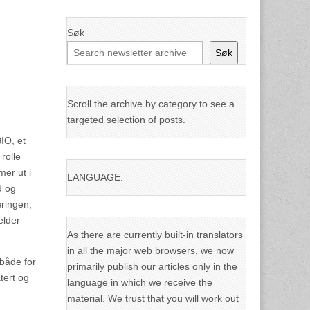
Søk
Søk
Scroll the archive by category to see a
targeted selection of posts.
IO, et
rolle
mer ut i
LANGUAGE:
d og
æringen,
elder
As there are currently built-in translators
in all the major web browsers, we now
 både for
primarily publish our articles only in the
tert og
language in which we receive the
material. We trust that you will work out