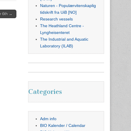
Naturen - Populærvitenskaplig
tidskrift fra UiB [NO]
e 6th →
Research vessels
The Heathland Centre -
Lyngheisenteret
The Industrial and Aquatic
Laboratory (ILAB)
Categories
Adm info
BIO Kalender / Calendar