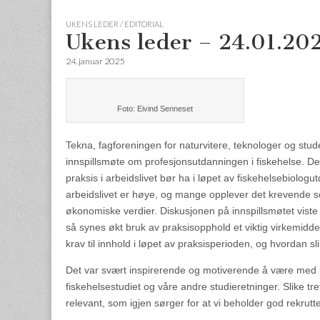
UKENS LEDER / EDITORIAL
Ukens leder – 24.01.20
24. januar 2025
Foto: Eivind Senneset
Tekna, fagforeningen for naturvitere, teknologer og stu
innspillsmøte om profesjonsutdanningen i fiskehelse.
De
praksis i arbeidslivet bør ha i løpet av fiskehelsebiolog
arbeidslivet er høye, og mange opplever det krevende so
økonomiske verdier. Diskusjonen på innspillsmøtet viste
så synes økt bruk av praksisopphold et viktig virkemidde
krav til innhold i løpet av praksisperioden, og hvordan 
Det var svært inspirerende og motiverende å være med p
fiskehelsestudiet og våre andre studieretninger. Slike tre
relevant, som igjen sørger for at vi beholder god rekrutter