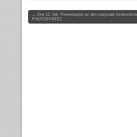
Post
← Ons 12. feb. Presentasjon av den nasjonale forskerskol
PHOTOSYNTEC
navigation