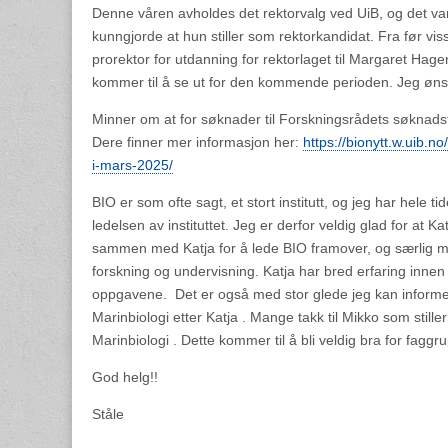
Denne våren avholdes det rektorvalg ved UiB, og det var
kunngjorde at hun stiller som rektorkandidat. Fra før vi
prorektor for utdanning for rektorlaget til Margaret H
kommer til å se ut for den kommende perioden. Jeg ønsk
Minner om at for søknader til Forskningsrådets søknadsfr
Dere finner mer informasjon her:
https://bionytt.w.uib.n
i-mars-2025/
BIO er som ofte sagt, et stort institutt, og jeg har hele 
ledelsen av instituttet. Jeg er derfor veldig glad for at 
sammen med Katja for å lede BIO framover, og særlig med
forskning og undervisning. Katja har bred erfaring inne
oppgavene. Det er også med stor glede jeg kan informe
Marinbiologi etter Katja . Mange takk til Mikko som stille
Marinbiologi . Dette kommer til å bli veldig bra for faggr
God helg!!
Ståle