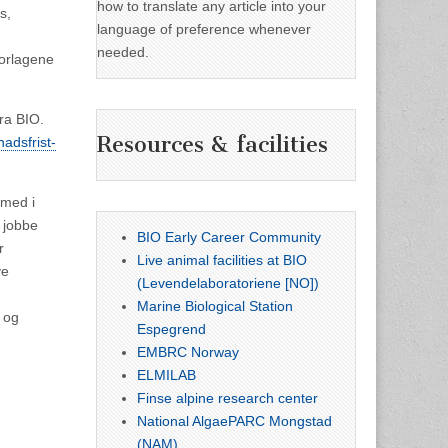
how to translate any article into your
s,
language of preference whenever
needed.
torlagene
ra BIO.
Resources & facilities
nadsfrist-
 med i
å jobbe
BIO Early Career Community
r
Live animal facilities at BIO
ye
(Levendelaboratoriene [NO])
Marine Biological Station
- og
Espegrend
EMBRC Norway
ELMILAB
Finse alpine research center
National AlgaePARC Mongstad
(NAM)