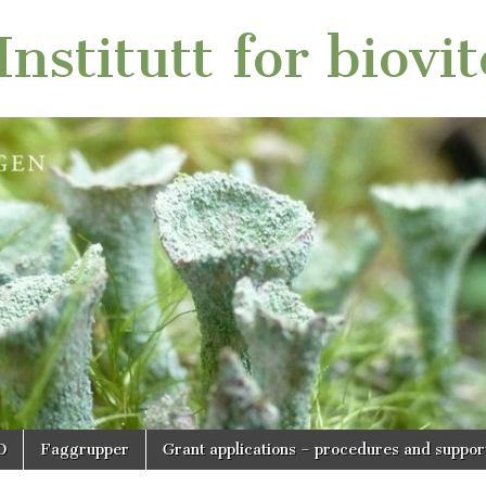
nstitutt for biovi
O
Faggrupper
Grant applications – procedures and suppor