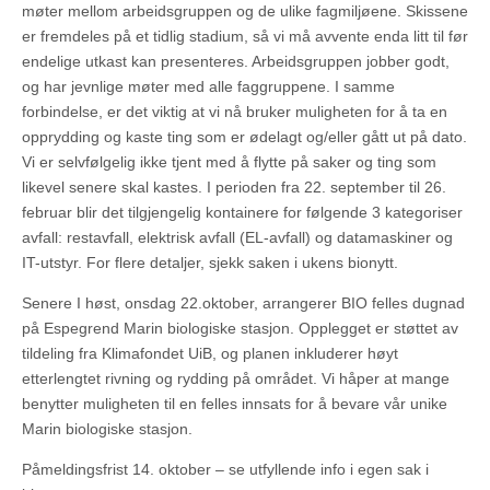
møter mellom arbeidsgruppen og de ulike fagmiljøene. Skissene
er fremdeles på et tidlig stadium, så vi må avvente enda litt til før
endelige utkast kan presenteres. Arbeidsgruppen jobber godt,
og har jevnlige møter med alle faggruppene. I samme
forbindelse, er det viktig at vi nå bruker muligheten for å ta en
opprydding og kaste ting som er ødelagt og/eller gått ut på dato.
Vi er selvfølgelig ikke tjent med å flytte på saker og ting som
likevel senere skal kastes. I perioden fra 22. september til 26.
februar blir det tilgjengelig kontainere for følgende 3 kategoriser
avfall: restavfall, elektrisk avfall (EL-avfall) og datamaskiner og
IT-utstyr. For flere detaljer, sjekk saken i ukens bionytt.
Senere I høst, onsdag 22.oktober, arrangerer BIO felles dugnad
på Espegrend Marin biologiske stasjon. Opplegget er støttet av
tildeling fra Klimafondet UiB, og planen inkluderer høyt
etterlengtet rivning og rydding på området. Vi håper at mange
benytter muligheten til en felles innsats for å bevare vår unike
Marin biologiske stasjon.
Påmeldingsfrist 14. oktober – se utfyllende info i egen sak i