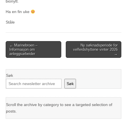
bionytt.
Ha en fin uke
Ståle
Post
← Marinebroen –
Ny søknadsperiode for
Informasjon om
velferdshyttene vinter 2026
navigation
anleggsarbeider
→
Søk
Søk
Scroll the archive by category to see a targeted selection of
posts.