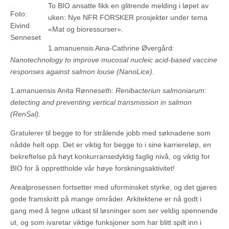
To BIO ansatte fikk en glitrende melding i løpet av
Foto:
uken: Nye NFR FORSKER prosjekter under tema
Eivind
«Mat og bioressurser».
Senneset
1.amanuensis Aina-Cathrine Øvergård:
Nanotechnology to improve mucosal nucleic acid-based vaccine
responses against salmon louse (NanoLice).
1.amanuensis Anita Rønneseth:
Renibacteriun salmoniarum:
detecting and preventing vertical transmission in salmon
(RenSal).
Gratulerer til begge to for strålende jobb med søknadene som
nådde helt opp. Det er viktig for begge to i sine karriereløp, en
bekreftelse på høyt konkurransedyktig faglig nivå, og viktig for
BIO for å opprettholde vår høye forskningsaktivitet!
Arealprosessen fortsetter med uforminsket styrke, og det gjøres
gode framskritt på mange områder. Arkitektene er nå godt i
gang med å tegne utkast til løsninger som ser veldig spennende
ut, og som ivaretar viktige funksjoner som har blitt spilt inn i