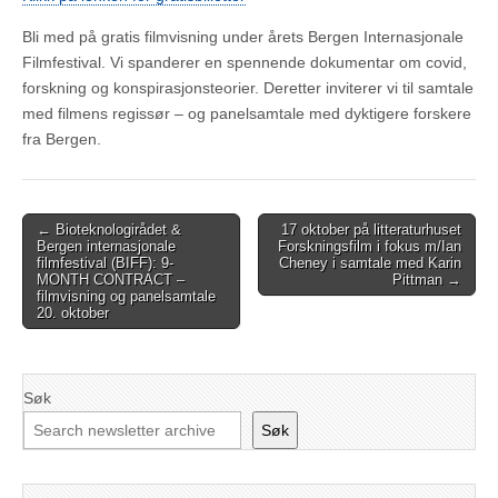
Bli med på gratis filmvisning under årets Bergen Internasjonale
Filmfestival. Vi spanderer en spennende dokumentar om covid,
forskning og konspirasjonsteorier. Deretter inviterer vi til samtale
med filmens regissør – og panelsamtale med dyktigere forskere
fra Bergen.
Post
← Bioteknologirådet &
17 oktober på litteraturhuset
Bergen internasjonale
Forskningsfilm i fokus m/Ian
navigation
filmfestival (BIFF): 9-
Cheney i samtale med Karin
MONTH CONTRACT –
Pittman →
filmvisning og panelsamtale
20. oktober
Søk
Søk