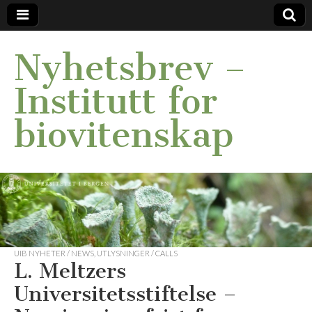
Nyhetsbrev –
Institutt for
biovitenskap
UIB NYHETER / NEWS
,
UTLYSNINGER / CALLS
L. Meltzers
Universitetsstiftelse –