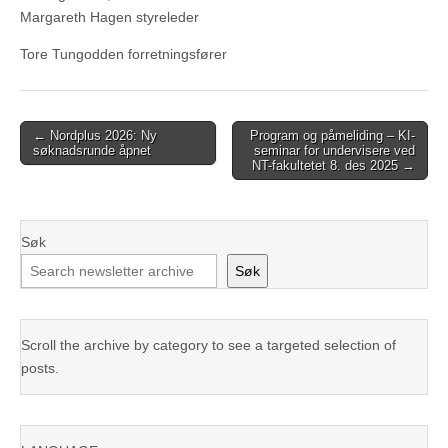
Margareth Hagen styreleder
Tore Tungodden forretningsfører
Post
← Nordplus 2026: Ny
Program og påmeliding – KI-
søknadsrunde åpnet
seminar for undervisere ved
navigation
NT-fakultetet 8. des 2025 →
Søk
Søk
Scroll the archive by category to see a targeted selection of
posts.