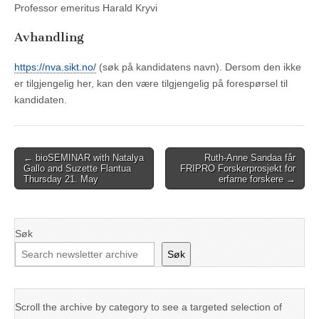
Professor emeritus Harald Kryvi
Avhandling
https://nva.sikt.no/
(søk på kandidatens navn). Dersom den ikke
er tilgjengelig her, kan den være tilgjengelig på forespørsel til
kandidaten.
Post
← bioSEMINAR with Natalya
Ruth-Anne Sandaa får
Gallo and Suzette Flantua
FRIPRO Forskerprosjekt for
navigation
Thursday 21. May
erfarne forskere →
Søk
Søk
Scroll the archive by category to see a targeted selection of