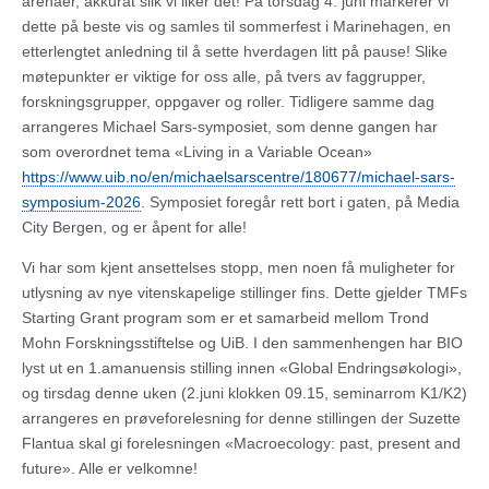
arenaer, akkurat slik vi liker det! På torsdag 4. juni markerer vi
dette på beste vis og samles til sommerfest i Marinehagen, en
etterlengtet anledning til å sette hverdagen litt på pause! Slike
møtepunkter er viktige for oss alle, på tvers av faggrupper,
forskningsgrupper, oppgaver og roller. Tidligere samme dag
arrangeres Michael Sars-symposiet, som denne gangen har
som overordnet tema «Living in a Variable Ocean»
https://www.uib.no/en/michaelsarscentre/180677/michael-sars-
symposium-2026
. Symposiet foregår rett bort i gaten, på Media
City Bergen, og er åpent for alle!
Vi har som kjent ansettelses stopp, men noen få muligheter for
utlysning av nye vitenskapelige stillinger fins. Dette gjelder TMFs
Starting Grant program som er et samarbeid mellom Trond
Mohn Forskningsstiftelse og UiB. I den sammenhengen har BIO
lyst ut en 1.amanuensis stilling innen «Global Endringsøkologi»,
og tirsdag denne uken (2.juni klokken 09.15, seminarrom K1/K2)
arrangeres en prøveforelesning for denne stillingen der Suzette
Flantua skal gi forelesningen «Macroecology: past, present and
future». Alle er velkomne!