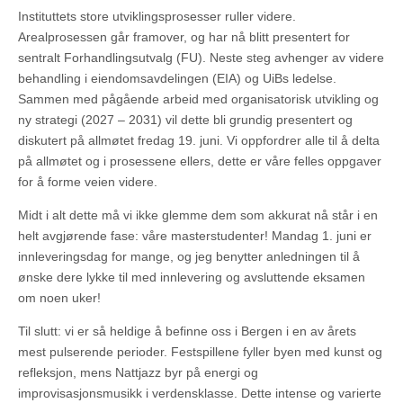
Instituttets store utviklingsprosesser ruller videre.
Arealprosessen går framover, og har nå blitt presentert for
sentralt Forhandlingsutvalg (FU). Neste steg avhenger av videre
behandling i eiendomsavdelingen (EIA) og UiBs ledelse.
Sammen med pågående arbeid med organisatorisk utvikling og
ny strategi (2027 – 2031) vil dette bli grundig presentert og
diskutert på allmøtet fredag 19. juni. Vi oppfordrer alle til å delta
på allmøtet og i prosessene ellers, dette er våre felles oppgaver
for å forme veien videre.
Midt i alt dette må vi ikke glemme dem som akkurat nå står i en
helt avgjørende fase: våre masterstudenter! Mandag 1. juni er
innleveringsdag for mange, og jeg benytter anledningen til å
ønske dere lykke til med innlevering og avsluttende eksamen
om noen uker!
Til slutt: vi er så heldige å befinne oss i Bergen i en av årets
mest pulserende perioder. Festspillene fyller byen med kunst og
refleksjon, mens Nattjazz byr på energi og
improvisasjonsmusikk i verdensklasse. Dette intense og varierte