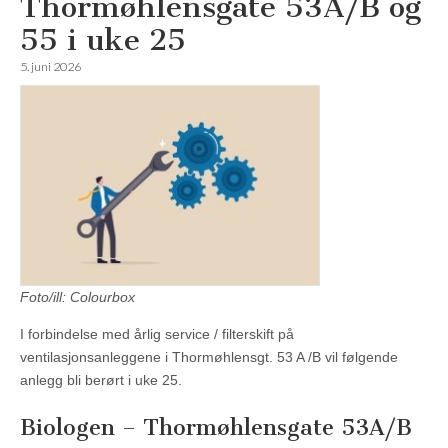
Thormøhlensgate 53A/B og
55 i uke 25
5. juni 2026
Foto/ill: Colourbox
I forbindelse med årlig service / filterskift på
ventilasjonsanleggene i Thormøhlensgt. 53 A /B vil følgende
anlegg bli berørt i uke 25.
Biologen – Thormøhlensgate 53A/B