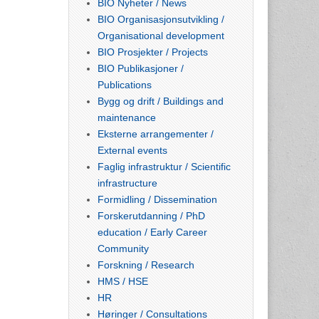
BIO Nyheter / News
BIO Organisasjonsutvikling /
Organisational development
BIO Prosjekter / Projects
BIO Publikasjoner /
Publications
Bygg og drift / Buildings and
maintenance
Eksterne arrangementer /
External events
Faglig infrastruktur / Scientific
infrastructure
Formidling / Dissemination
Forskerutdanning / PhD
education / Early Career
Community
Forskning / Research
HMS / HSE
HR
Høringer / Consultations