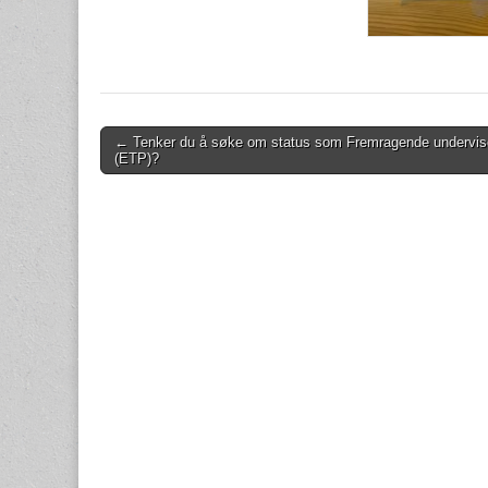
Post
← Tenker du å søke om status som Fremragende undervis
(ETP)?
navigation