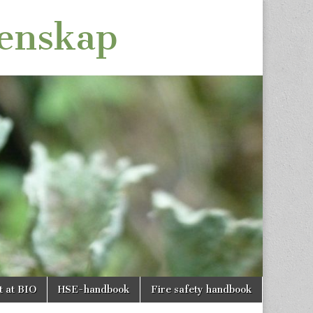
tenskap
t at BIO
HSE-handbook
Fire safety handbook