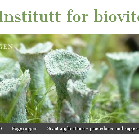
nstitutt for biovi
O
Faggrupper
Grant applications – procedures and suppor