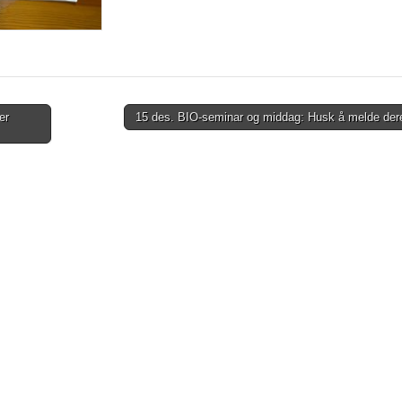
er
15 des. BIO-seminar og middag: Husk å melde der