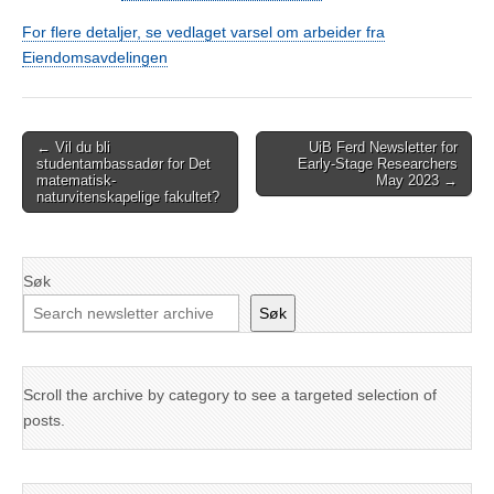
For flere detaljer, se vedlaget varsel om arbeider fra
Eiendomsavdelingen
Post
← Vil du bli
UiB Ferd Newsletter for
studentambassadør for Det
Early-Stage Researchers
navigation
matematisk-
May 2023 →
naturvitenskapelige fakultet?
Søk
Søk
Scroll the archive by category to see a targeted selection of
posts.