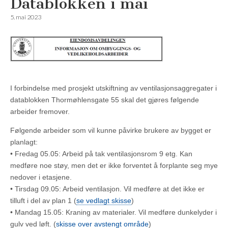
Datablokken i mai
5. mai 2023
I forbindelse med prosjekt utskiftning av ventilasjonsaggregater i
datablokken Thormøhlensgate 55 skal det gjøres følgende
arbeider fremover.
Følgende arbeider som vil kunne påvirke brukere av bygget er
planlagt:
• Fredag 05.05: Arbeid på tak ventilasjonsrom 9 etg. Kan
medføre noe støy, men det er ikke forventet å forplante seg mye
nedover i etasjene.
• Tirsdag 09.05: Arbeid ventilasjon. Vil medføre at det ikke er
tilluft i del av plan 1 (
se vedlagt skisse
)
• Mandag 15.05: Kraning av materialer. Vil medføre dunkelyder i
gulv ved løft. (
skisse over avstengt område
)