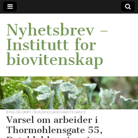
Nyhetsbrev –
Institutt for
biovitenskap
BYGG OG DRIFT / BUILDINGS AND MAINTENANCE
Varsel om arbeider i
Thormøhlensgate 55,