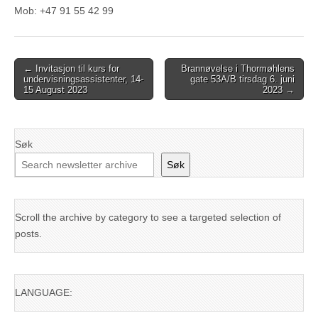
Mob: +47 91 55 42 99
Post
← Invitasjon til kurs for
Brannøvelse i Thormøhlens
undervisningsassistenter, 14-
gate 53A/B tirsdag 6. juni
navigation
15 August 2023
2023 →
Søk
Søk
Scroll the archive by category to see a targeted selection of
posts.
LANGUAGE: