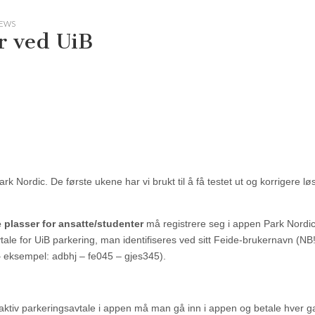
NEWS
r ved UiB
k Nordic. De første ukene har vi brukt til å få testet ut og korrigere l
e plasser for ansatte/studenter
må registrere seg i appen Park Nordic
ale for UiB parkering, man identifiseres ved sitt Feide-brukernavn (NB!
eksempel: adbhj – fe045 – gjes345).
slik aktiv parkeringsavtale i appen må man gå inn i appen og betale hver