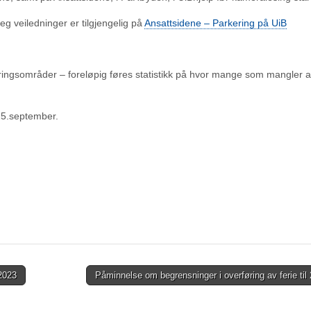
teg veiledninger er tilgjengelig på
Ansattsidene – Parkering på UiB
eringsområder – foreløpig føres statistikk på hvor mange som mangler a
 25.september.
 2023
Påminnelse om begrensninger i overføring av ferie ti