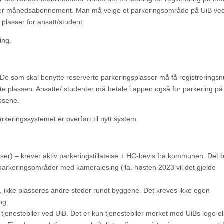
eller månedsabonnement. Man må velge et parkeringsområde på UiB ve
e plasser for ansatt/student.
ing.
. De som skal benytte reserverte parkeringsplasser må få registrering
rte plassen. Ansatte/ studenter må betale i appen også for parkering på
ssene.
arkeringssystemet er overført til nytt system.
) – krever aktiv parkeringstillatelse + HC-bevis fra kommunen. Det b
parkeringsområder med kameralesing (ila. høsten 2023 vil det gjelde
 ikke plasseres andre steder rundt byggene. Det kreves ikke egen
ng.
 tjenestebiler ved UiB. Det er kun tjenestebiler merket med UiBs logo el