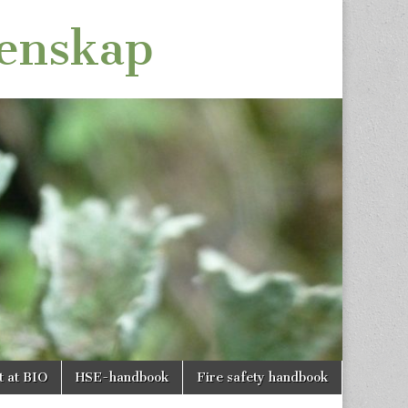
tenskap
t at BIO
HSE-handbook
Fire safety handbook