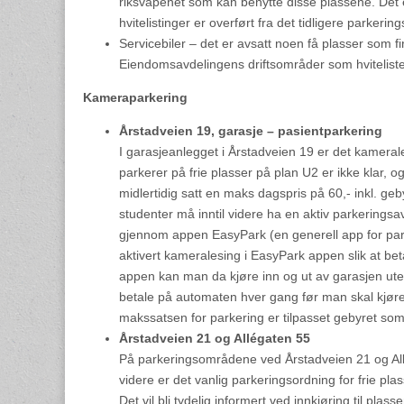
riksvåpenet som kan benytte disse plassene. Det 
hvitelistinger er overført fra det tidligere parkerin
Servicebiler – det er avsatt noen få plasser som f
Eiendomsavdelingens driftsområder som hviteliste
Kameraparkering
Årstadveien 19, garasje – pasientparkering
I garasjeanlegget i Årstadveien 19 er det kameral
parkerer på frie plasser på plan U2 er ikke klar, o
midlertidig satt en maks dagspris på 60,- inkl. geb
studenter må inntil videre ha en aktiv parkerings
gjennom appen EasyPark (en generell app for par
aktivert kameralesing i EasyPark appen slik at bet
appen kan man da kjøre inn og ut av garasjen ute
betale på automaten hver gang før man skal kjøre
makssatsen for parkering er tilpasset gebyret som p
Årstadveien 21 og Allégaten 55
På parkeringsområdene ved Årstadveien 21 og Allég
videre er det vanlig parkeringsordning for frie 
Det vil bli tydelig informert ved innkjøring til pl