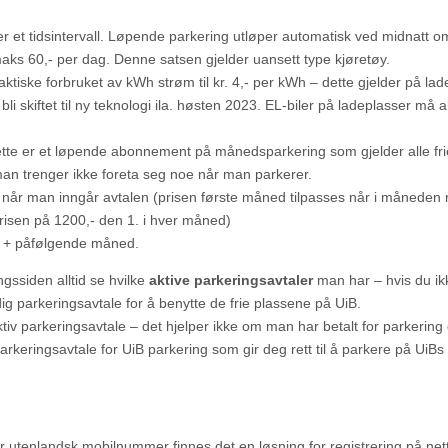
r et tidsintervall. Løpende parkering utløper automatisk ved midnatt o
 maks 60,- per dag. Denne satsen gjelder uansett type kjøretøy.
faktiske forbruket av kWh strøm til kr. 4,- per kWh – dette gjelder på lad
li skiftet til ny teknologi ila. høsten 2023. EL-biler på ladeplasser må al
tte er et løpende abonnement på månedsparkering som gjelder alle fri
 man trenger ikke foreta seg noe når man parkerer.
når man inngår avtalen (prisen første måned tilpasses når i måneden
isen på 1200,- den 1. i hver måned)
p + påfølgende måned.
gssiden alltid se hvilke
aktive parkeringsavtaler
man har – hvis du ik
ig parkeringsavtale for å benytte de frie plassene på UiB.
tiv parkeringsavtale – det hjelper ikke om man har betalt for parkerin
arkeringsavtale for UiB parkering som gir deg rett til å parkere på UiBs 
r utenlandsk mobilnummer finnes det en løsning for registrering på net