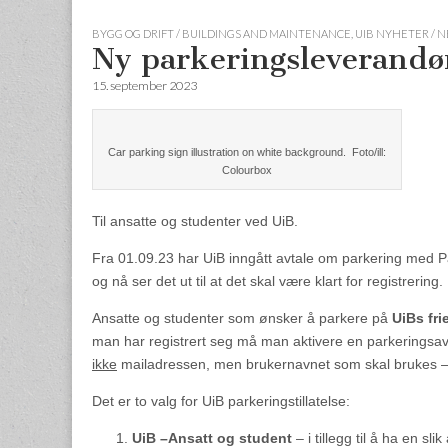
BYGG OG DRIFT / BUILDINGS AND MAINTENANCE
,
UIB NYHETER / 
Ny parkeringsleverandø
15. september 2023
Car parking sign illustration on white background. Foto/ill:
Colourbox
Til ansatte og studenter ved UiB.
Fra 01.09.23 har UiB inngått avtale om parkering med Par
og nå ser det ut til at det skal være klart for registrering.
Ansatte og studenter som ønsker å parkere på
UiBs fri
man har registrert seg må man aktivere en parkeringsavt
ikke
mailadressen, men brukernavnet som skal brukes – 
Det er to valg for UiB parkeringstillatelse:
UiB –Ansatt og student
– i tillegg til å ha en 