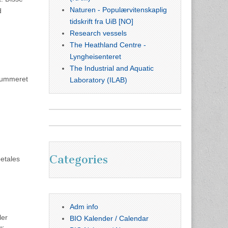
Naturen - Populærvitenskaplig
d
tidskrift fra UiB [NO]
Research vessels
The Heathland Centre -
Lyngheisenteret
The Industrial and Aquatic
snummeret
Laboratory (ILAB)
Categories
etales
Adm info
ler
BIO Kalender / Calendar