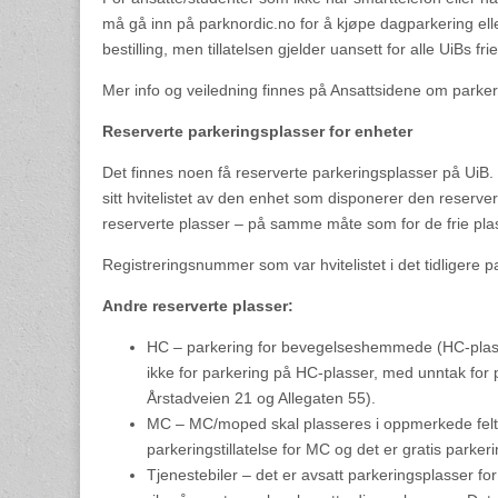
må gå inn på parknordic.no for å kjøpe dagparkering 
bestilling, men tillatelsen gjelder uansett for alle UiBs fri
Mer info og veiledning finnes på Ansattsidene om parker
Reserverte parkeringsplasser for enheter
Det finnes noen få reserverte parkeringsplasser på UiB
sitt hvitelistet av den enhet som disponerer den reserve
reserverte plasser – på samme måte som for de frie pla
Registreringsnummer som var hvitelistet i det tidligere p
Andre reserverte plasser:
HC – parkering for bevegelseshemmede (HC-plasser
ikke for parkering på HC-plasser, med unntak for 
Årstadveien 21 og Allegaten 55).
MC – MC/moped skal plasseres i oppmerkede felt,
parkeringstillatelse for MC og det er gratis parkeri
Tjenestebiler – det er avsatt parkeringsplasser for