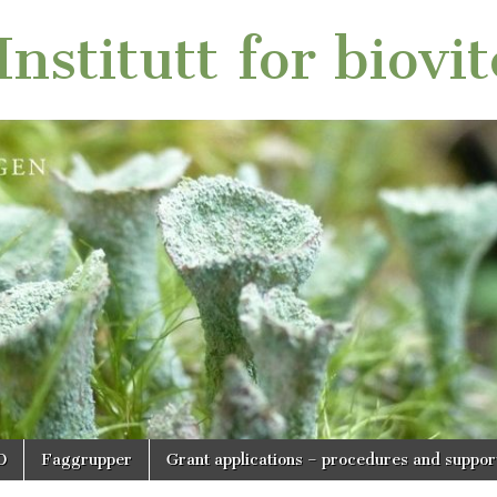
nstitutt for biovi
O
Faggrupper
Grant applications – procedures and suppor