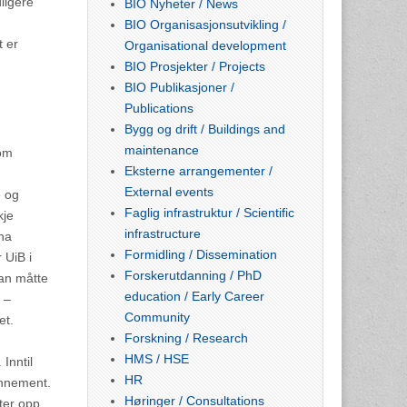
ligere
BIO Nyheter / News
BIO Organisasjonsutvikling /
t er
Organisational development
BIO Prosjekter / Projects
BIO Publikasjoner /
Publications
Bygg og drift / Buildings and
maintenance
som
Eksterne arrangementer /
External events
e og
Faglig infrastruktur / Scientific
kje
infrastructure
ha
Formidling / Dissemination
 UiB i
Forskerutdanning / PhD
man måtte
education / Early Career
 –
Community
et.
Forskning / Research
HMS / HSE
Inntil
HR
onnement.
Høringer / Consultations
ter opp.