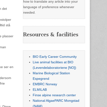
how to translate any article into your
language of preference whenever
m det
needed.
estolper
ltid stå
Resources & facilities
e plasser
 man
BIO Early Career Community
Live animal facilities at BIO
ke ser en
(Levendelaboratoriene [NO])
Marine Biological Station
g dersom
Espegrend
frie
EMBRC Norway
ELMILAB
Finse alpine research center
National AlgaePARC Mongstad
(NAM)
t. Disse