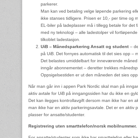
parkerer.
Man kan ved betaling velge løpende parkering elle
ikke stanses tidligere. Prisen er 10,- per time og
EL-biler på ladeplasser må i tillegg betale for det 
med ny teknologi – alle ladestolper vil fortløpende b
tilkoblet ladestasjon.
UiB – Månedsparkering Ansatt og student
– de
på UiB. Det fornyes automatisk til det sies opp –
Det belastes umiddelbart for inneværende måned 
inngår abonnementet – deretter trekkes månedspr
Oppsigelsestiden er ut den måneden det sies op
Når man går inn i appen Park Nordic skal man på inngan
aktiv avtale for UiB på inngangssiden har du ikke en gyld
Det kan ilegges kontrollavgift dersom man ikke har en ak
man ikke har en aktiv parkeringsavtale. Det er en aktiv p
plasser for ansatte/studenter.
Registrering uten smarttelefon/norsk mobilnummer.
For ansatte/studenter som ikke har smarttelefon eller ha