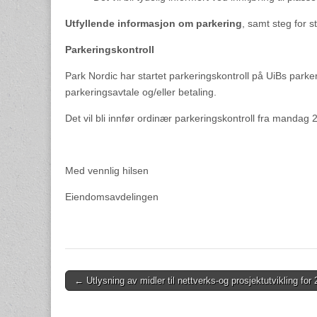
Utfyllende informasjon om parkering
, samt steg for s
Parkeringskontroll
Park Nordic har startet parkeringskontroll på UiBs park
parkeringsavtale og/eller betaling.
Det vil bli innfør ordinær parkeringskontroll fra mandag
Med vennlig hilsen
Eiendomsavdelingen
Post
← Utlysning av midler til nettverks-og prosjektutvikling for
navigation