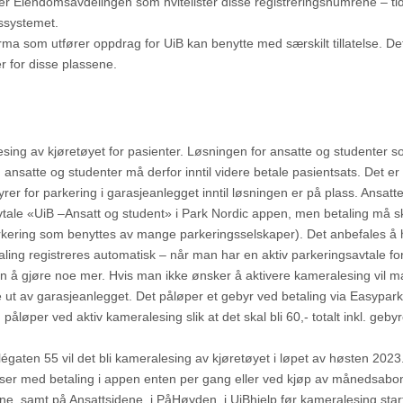
er Eiendomsavdelingen som hvitelister disse registreringsnumrene – tid
gssystemet.
irma som utfører oppdrag for UiB kan benytte med særskilt tillatelse. De
r for disse plassene.
esing av kjøretøyet for pasienter. Løsningen for ansatte og studenter 
g ansatte og studenter må derfor inntil videre betale pasientsats. Det er
yrer for parkering i garasjeanlegget inntil løsningen er på plass. Ansatt
avtale «UiB –Ansatt og student» i Park Nordic appen, men betaling må s
kering som benyttes av mange parkeringsselskaper). Det anbefales å 
aling registreres automatisk – når man har en aktiv parkeringsavtale for
n å gjøre noe mer. Hvis man ikke ønsker å aktivere kameralesing vil 
 ut av garasjeanlegget. Det påløper et gebyr ved betaling via Easypark
åløper ved aktiv kameralesing slik at det skal bli 60,- totalt inkl. gebyr
aten 55 vil det bli kameralesing av kjøretøyet i løpet av høsten 2023. 
plasser med betaling i appen enten per gang eller ved kjøp av månedsab
assene, samt på Ansattsidene, i PåHøyden, i UiBhjelp før kameralesing star