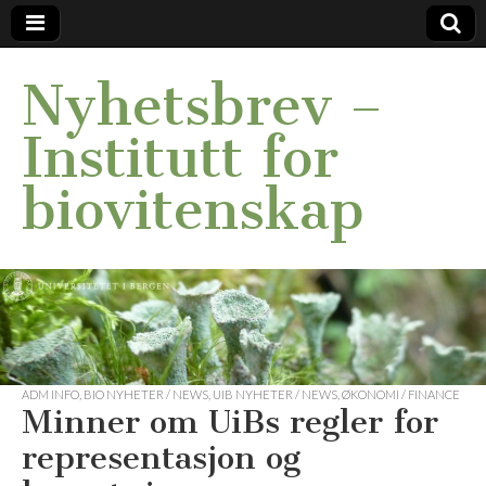
Nyhetsbrev –
Institutt for
biovitenskap
ADM INFO
,
BIO NYHETER / NEWS
,
UIB NYHETER / NEWS
,
ØKONOMI / FINANCE
Minner om UiBs regler for
representasjon og