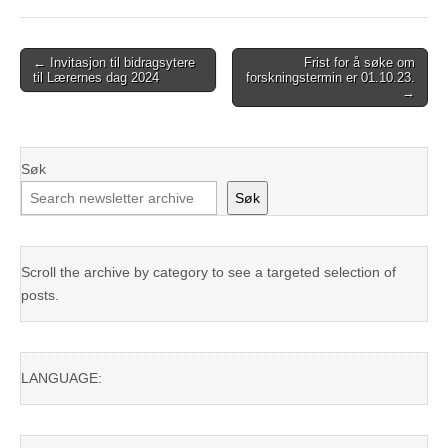
Post
← Invitasjon til bidragsytere
Frist for å søke om
til Lærernes dag 2024
forskningstermin er 01.10.23.
navigation
→
Søk
Søk
Scroll the archive by category to see a targeted selection of
posts.
LANGUAGE: