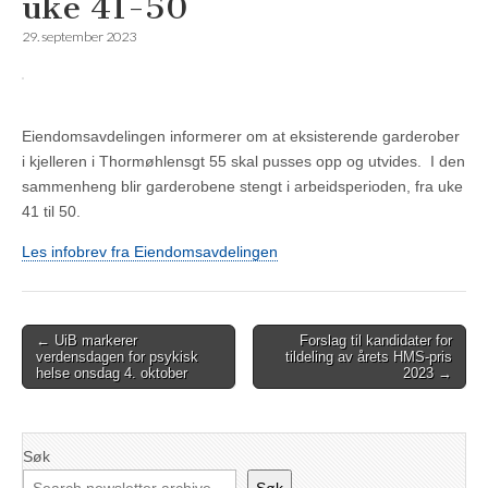
uke 41-50
29. september 2023
Eiendomsavdelingen informerer om at eksisterende garderober
i kjelleren i Thormøhlensgt 55 skal pusses opp og utvides. I den
sammenheng blir garderobene stengt i arbeidsperioden, fra uke
41 til 50.
Les infobrev fra Eiendomsavdelingen
Post
← UiB markerer
Forslag til kandidater for
verdensdagen for psykisk
tildeling av årets HMS-pris
navigation
helse onsdag 4. oktober
2023 →
Søk