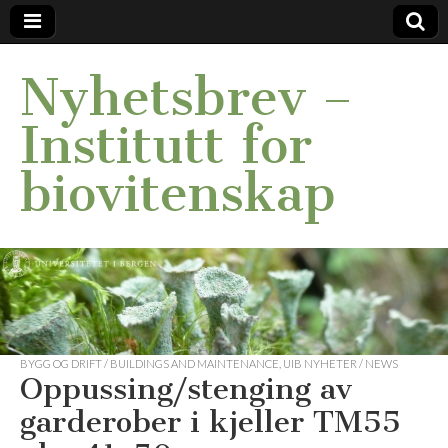
Nyhetsbrev –
Institutt for
biovitenskap
BYGG OG DRIFT / BUILDINGS AND MAINTENANCE
,
UIB NYHETER / NEWS
Oppussing/stenging av
garderober i kjeller TM55