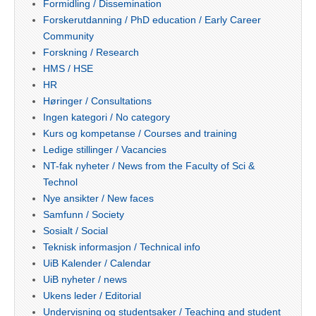
Formidling / Dissemination
Forskerutdanning / PhD education / Early Career
Community
Forskning / Research
HMS / HSE
HR
Høringer / Consultations
Ingen kategori / No category
Kurs og kompetanse / Courses and training
Ledige stillinger / Vacancies
NT-fak nyheter / News from the Faculty of Sci &
Technol
Nye ansikter / New faces
Samfunn / Society
Sosialt / Social
Teknisk informasjon / Technical info
UiB Kalender / Calendar
UiB nyheter / news
Ukens leder / Editorial
Undervisning og studentsaker / Teaching and student