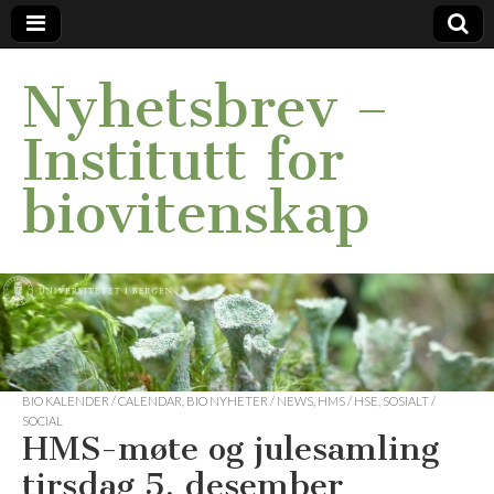
Nyhetsbrev –
Institutt for
biovitenskap
BIO KALENDER / CALENDAR
,
BIO NYHETER / NEWS
,
HMS / HSE
,
SOSIALT /
SOCIAL
HMS-møte og julesamling
tirsdag 5. desember