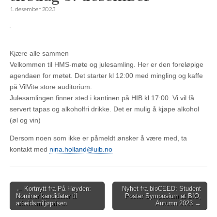
1. desember 2023
Kjære alle sammen
Velkommen til HMS-møte og julesamling. Her er den foreløpige
agendaen for møtet. Det starter kl 12:00 med mingling og kaffe
på VilVite store auditorium.
Julesamlingen finner sted i kantinen på HIB kl 17:00. Vi vil få
servert tapas og alkoholfri drikke. Det er mulig å kjøpe alkohol
(øl og vin)
Dersom noen som ikke er påmeldt ønsker å være med, ta
kontakt med
nina.holland@uib.no
Post
← Kortnytt fra På Høyden:
Nyhet fra bioCEED: Student
Nominer kandidater til
Poster Symposium at BIO,
navigation
arbeidsmiljøprisen
Autumn 2023 →