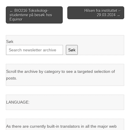
Post
← BIO216 Toksikologi-
Hilsen fra instituttet –
studentene på besøk hos
29.03.2024 →
navigation
Equinor
Søk
Søk
Scroll the archive by category to see a targeted selection of
posts.
LANGUAGE:
As there are currently built-in translators in all the major web