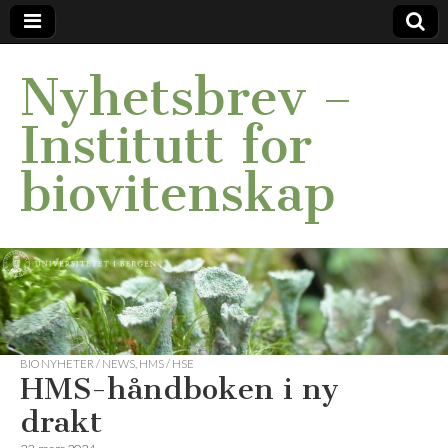
Nyhetsbrev –
Institutt for
biovitenskap
BIO NYHETER / NEWS
,
HMS / HSE
HMS-håndboken i ny
drakt