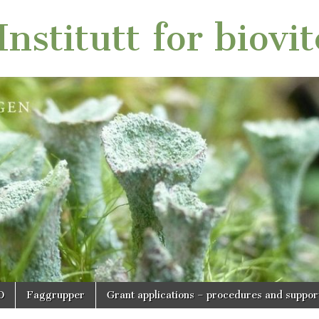
nstitutt for biovi
O
Faggrupper
Grant applications – procedures and suppor