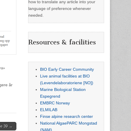
how to translate any article into your
language of preference whenever
needed.
Resources & facilities
ya»
BIO Early Career Community
Live animal facilities at BIO
(Levendelaboratoriene [NO])
gere år
Marine Biological Station
Espegrend
EMBRC Norway
ELMILAB
Finse alpine research center
National AlgaePARC Mongstad
ke 39 →
(NAM)