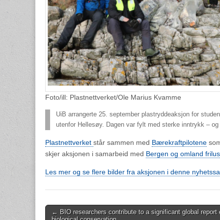
Foto/ill: Plastnettverket/Ole Marius Kvamme
UiB arrangerte 25. september plastryddeaksjon for student
utenfor Hellesøy. Dagen var fylt med sterke inntrykk – o
Plastnettverket
står sammen med
Bærekraftpilotene
som 
skjer aksjonen i samarbeid med
Bergen og omland frilu
Les mer og se flere bilder fra aksjonen i denne nyhetss
Post
← BIO researchers contribute to a significant global report
biological conservation