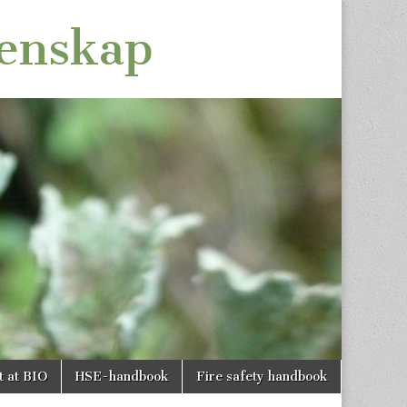
tenskap
t at BIO
HSE-handbook
Fire safety handbook