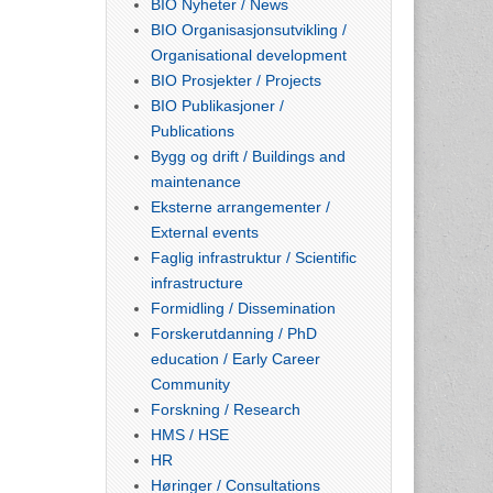
BIO Nyheter / News
BIO Organisasjonsutvikling /
Organisational development
BIO Prosjekter / Projects
BIO Publikasjoner /
Publications
Bygg og drift / Buildings and
maintenance
Eksterne arrangementer /
External events
Faglig infrastruktur / Scientific
infrastructure
Formidling / Dissemination
Forskerutdanning / PhD
education / Early Career
Community
Forskning / Research
HMS / HSE
HR
Høringer / Consultations