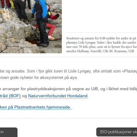
er og ansatte. Som i fjor gikk turen til Lisle Lyngøy, ofte omtalt som «Plastø
g noen gode nyheter for økosystemet på øya.
arrangør for plastryddeaksjonen på vegne av UiB, og i likhet med tidli
stråd (BOF)
og
Naturvernforbundet Hordaland
.
aken på Plastnettverkets hjemmeside.
 on
BIO-publikasjoner u