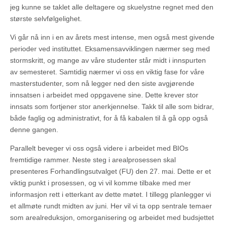
jeg kunne se taklet alle deltagere og skuelystne regnet med den
største selvfølgelighet.
Vi går nå inn i en av årets mest intense, men også mest givende
perioder ved instituttet. Eksamensavviklingen nærmer seg med
stormskritt, og mange av våre studenter står midt i innspurten
av semesteret. Samtidig nærmer vi oss en viktig fase for våre
masterstudenter, som nå legger ned den siste avgjørende
innsatsen i arbeidet med oppgavene sine. Dette krever stor
innsats som fortjener stor anerkjennelse. Takk til alle som bidrar,
både faglig og administrativt, for å få kabalen til å gå opp også
denne gangen.
Parallelt beveger vi oss også videre i arbeidet med BIOs
fremtidige rammer. Neste steg i arealprosessen skal
presenteres Forhandlingsutvalget (FU) den 27. mai. Dette er et
viktig punkt i prosessen, og vi vil komme tilbake med mer
informasjon rett i etterkant av dette møtet. I tillegg planlegger vi
et allmøte rundt midten av juni. Her vil vi ta opp sentrale temaer
som arealreduksjon, omorganisering og arbeidet med budsjettet