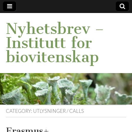
Nyhetsbrev –
Institutt for
biovitenskap
CATEGORY:
UTLYSNINGER / CALLS
Erasmus+