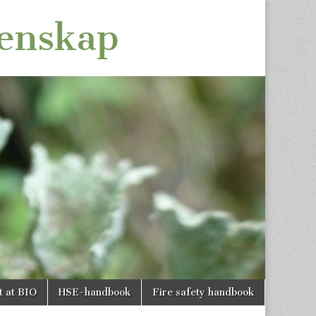
tenskap
t at BIO
HSE-handbook
Fire safety handbook