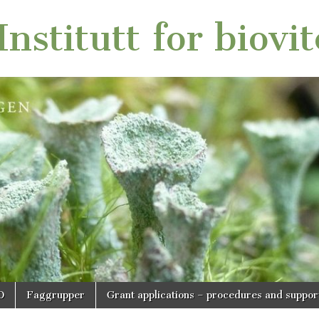
nstitutt for biovi
O
Faggrupper
Grant applications – procedures and suppor