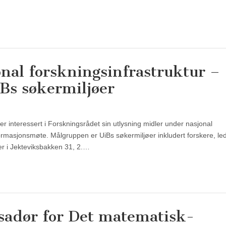
onal forskningsinfrastruktur –
Bs søkermiljøer
er interessert i Forskningsrådet sin utlysning midler under nasjonal
ormasjonsmøte. Målgruppen er UiBs søkermiljøer inkludert forskere, le
er i Jekteviksbakken 31, 2.…
sadør for Det matematisk-