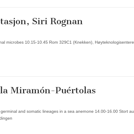
tasjon, Siri Rognan
hermal microbes 10.15-10.45 Rom 329C1 (Knekken), Høyteknologisentere
aula Miramón-Puértolas
 of germinal and somatic lineages in a sea anemone 14.00-16.00 Stort au
dingen