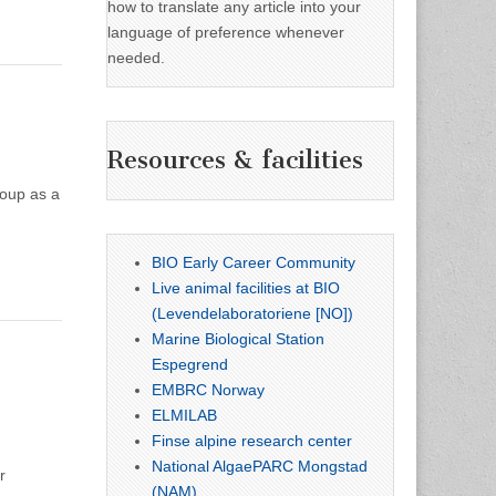
how to translate any article into your
language of preference whenever
needed.
Resources & facilities
roup as a
BIO Early Career Community
Live animal facilities at BIO
(Levendelaboratoriene [NO])
Marine Biological Station
Espegrend
EMBRC Norway
ELMILAB
Finse alpine research center
National AlgaePARC Mongstad
r
(NAM)