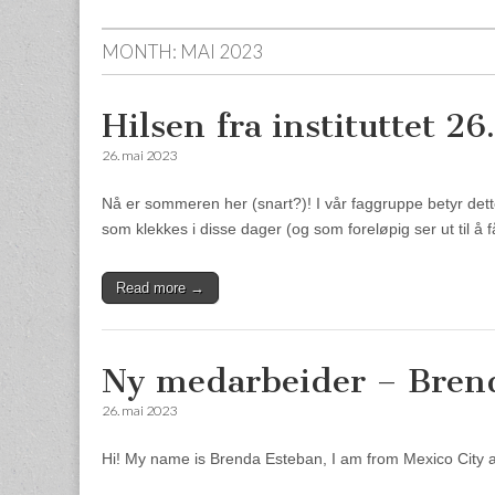
MONTH:
MAI 2023
Hilsen fra instituttet 2
26. mai 2023
Nå er sommeren her (snart?)! I vår faggruppe betyr det
som klekkes i disse dager (og som foreløpig ser ut til å 
Read more →
Ny medarbeider – Bren
26. mai 2023
Hi! My name is Brenda Esteban, I am from Mexico City an