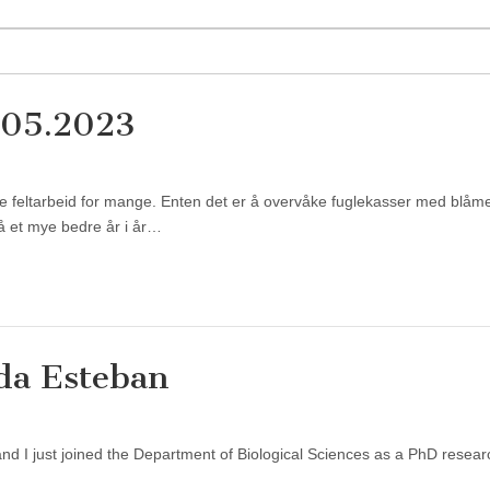
6.05.2023
te feltarbeid for mange. Enten det er å overvåke fuglekasser med blåm
få et mye bedre år i år…
da Esteban
d I just joined the Department of Biological Sciences as a PhD researc