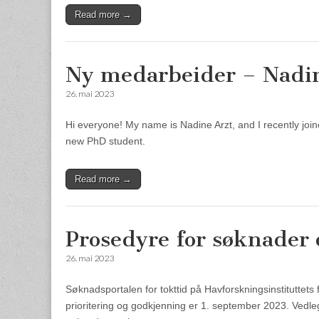
Read more →
Ny medarbeider – Nadin
26. mai 2023
Hi everyone! My name is Nadine Arzt, and I recently joi
new PhD student.
Read more →
Prosedyre for søknader 
26. mai 2023
Søknadsportalen for tokttid på Havforskningsinstituttets f
prioritering og godkjenning er 1. september 2023. Ved