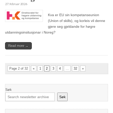
27. februar 2026
Kva er EU sin kompetanseunion
(Union of skills), og korleis vil denne
gjere seg gjeldande for høgre
utdanningsinsitusjonar i Noreg?
Read more →
Page 2 of 32
«
1
2
3
4
…
32
»
Søk
Søk