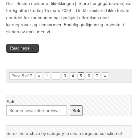
Hei Boston melder at tildekkingen [i Store Lungegårdsvann] var
ferdig utført fredag 15.mars.2024. De får imidlertid ikke forlate
området før kommunen har godkjent utførelsen med
kjerneprøver og kjemiprøver. Endelig godkjenning er ventet i
slutten av april, men vi…
Read more →
Page 5 of 7
«
1
…
3
4
5
6
7
»
Søk
Søk
Scroll the archive by category to see a targeted selection of