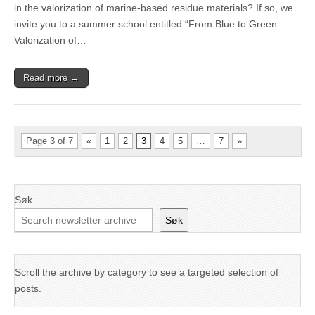
in the valorization of marine-based residue materials? If so, we
invite you to a summer school entitled “From Blue to Green:
Valorization of…
Read more →
Page 3 of 7
«
1
2
3
4
5
…
7
»
Søk
Søk
Scroll the archive by category to see a targeted selection of
posts.