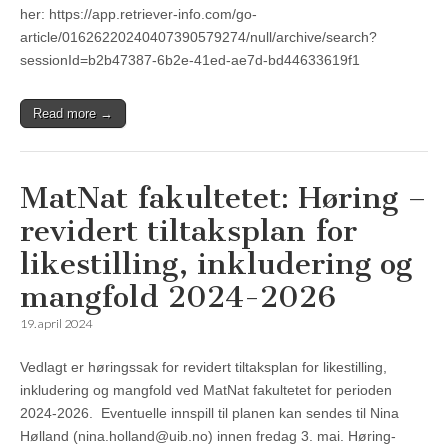
her: https://app.retriever-info.com/go-
article/01626220240407390579274/null/archive/search?
sessionId=b2b47387-6b2e-41ed-ae7d-bd44633619f1
Read more →
MatNat fakultetet: Høring –
revidert tiltaksplan for
likestilling, inkludering og
mangfold 2024-2026
19. april 2024
Vedlagt er høringssak for revidert tiltaksplan for likestilling,
inkludering og mangfold ved MatNat fakultetet for perioden
2024-2026. Eventuelle innspill til planen kan sendes til Nina
Hølland (nina.holland@uib.no) innen fredag 3. mai. Høring-