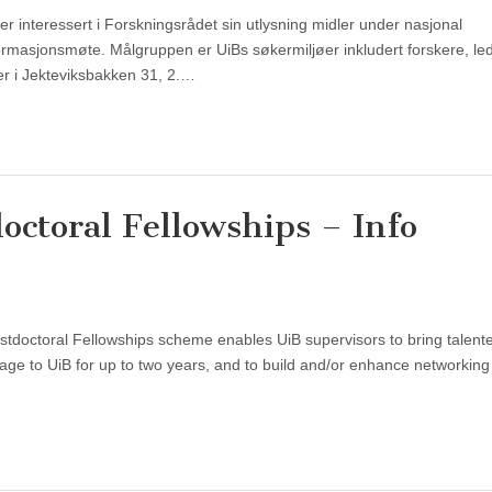
er interessert i Forskningsrådet sin utlysning midler under nasjonal
ormasjonsmøte. Målgruppen er UiBs søkermiljøer inkludert forskere, le
er i Jekteviksbakken 31, 2.…
octoral Fellowships – Info
doctoral Fellowships scheme enables UiB supervisors to bring talent
age to UiB for up to two years, and to build and/or enhance networking