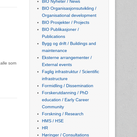
BIO Nyheter / News
BIO Organisasjonsutvikling /
Organisational development
BIO Prosjekter / Projects
BIO Publikasjoner /
Publications
Bygg og drift / Buildings and
maintenance
Eksterne arrangementer /
 alle som
External events
Faglig infrastruktur / Scientific
infrastructure
Formidling / Dissemination
Forskerutdanning / PhD
education / Early Career
Community
Forskning / Research
HMS / HSE
HR
Høringer / Consultations