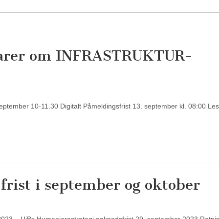
inarer om INFRASTRUKTUR-
ember 10-11.30 Digitalt Påmeldingsfrist 13. september kl. 08:00 Le
frist i september og oktober
eid 2023 – UiBs Humaniorastrategi søknadsfrist 29. september 2023 Retnin