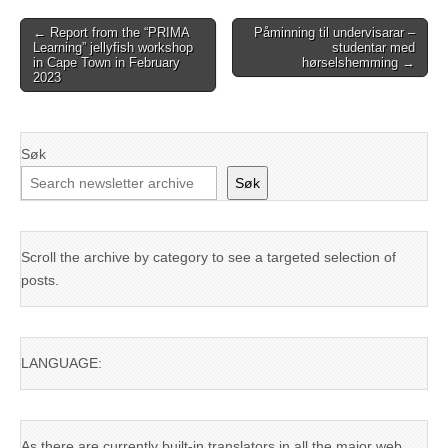
Post
← Report from the “PRIMA
Påminning til undervisarar –
Learning” jellyfish workshop
studentar med
navigation
in Cape Town in February
hørselshemming →
2023
Søk
Søk
Scroll the archive by category to see a targeted selection of
posts.
LANGUAGE:
As there are currently built-in translators in all the major web