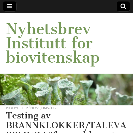
Nyhetsbrev –
Institutt for
biovitenskap
BIO NYHETER / NEWS
,
HMS / HSE
Testing av
BRANNKLOKKER/TALEVA