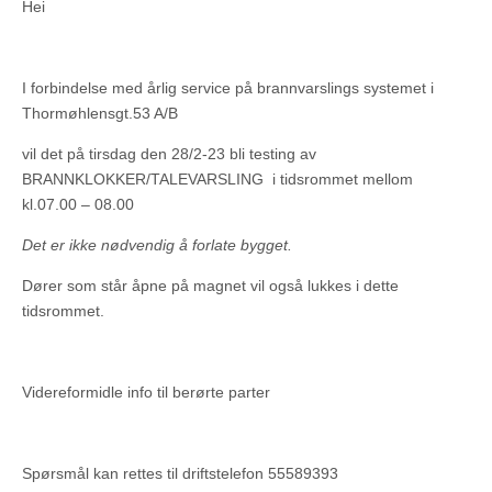
Hei
I forbindelse med årlig service på brannvarslings systemet i
Thormøhlensgt.53 A/B
vil det på tirsdag den 28/2-23 bli testing av
BRANNKLOKKER/TALEVARSLING i tidsrommet mellom
kl.07.00 – 08.00
Det er ikke nødvendig å forlate bygget.
Dører som står åpne på magnet vil også lukkes i dette
tidsrommet.
Videreformidle info til berørte parter
Spørsmål kan rettes til driftstelefon 55589393