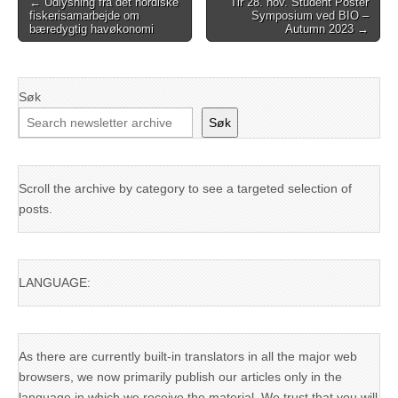
← Udlysning fra det nordiske
Tir 28. nov. Student Poster
fiskerisamarbejde om
Symposium ved BIO –
navigation
bæredygtig havøkonomi
Autumn 2023 →
Søk
Søk
Scroll the archive by category to see a targeted selection of
posts.
LANGUAGE:
As there are currently built-in translators in all the major web
browsers, we now primarily publish our articles only in the
language in which we receive the material. We trust that you will