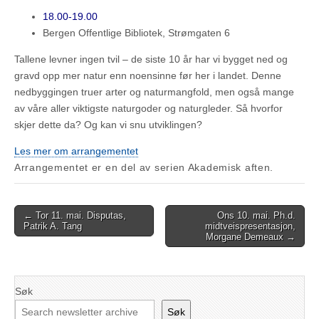
18.00-19.00
Bergen Offentlige Bibliotek, Strømgaten 6
Tallene levner ingen tvil – de siste 10 år har vi bygget ned og
gravd opp mer natur enn noensinne før her i landet. Denne
nedbyggingen truer arter og naturmangfold, men også mange
av våre aller viktigste naturgoder og naturgleder. Så hvorfor
skjer dette da? Og kan vi snu utviklingen?
Les mer om arrangementet
Arrangementet er en del av serien Akademisk aften.
Post
← Tor 11. mai. Disputas,
Ons 10. mai. Ph.d.
Patrik A. Tang
midtveispresentasjon,
navigation
Morgane Demeaux →
Søk
Søk