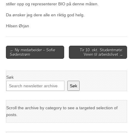
stiller opp og representerer BIO på denne måten.
Da ønsker jeg dere alle en riktig god helg.
Hilsen Ørjan
Post
← Ny medarbeider – Sofie
Tir 10. okt. Studentmøte:
Søderstrøm
Veien til arbeidslivet →
navigation
Søk
Søk
Scroll the archive by category to see a targeted selection of
posts.