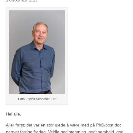
29. september 2023
Foto: Eivind Senneset, UiB
Hei alle,
Aller først; det var en stor glede å være med på PhD/post doc
partyet forrige fredag. Veldig god stemning, godt samhold, god