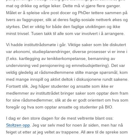
mat og drikke og artige leker. Dette må vi gjøre flere ganger.
Målet er å spleise våre post docer og PhDer tettere sammen på
tvers av faggrupper, slik at deres faglig-sosiale nettverk økes og
styrkes. Det er viktig for både den faglige utviklingen og ikke
minst trivsel. Tusen takk til alle som var involvert i å arrangere.
Vi hadde instituttrådsmøte i går. Viktige saker som ble diskutert
var økonomi, studieplanendringer, diverse prosesser vi er inne i
(f.eks. kartlegging av tenikkerkompetanse, bemanning av
undervisning ved pensjonering og emnebudsjettering). Det var
veldig gledelig at rådsmedlemmene stilte mange spørsmål, kom
med mange innspill og aktivt deltok i diskusjonene rundt sakene.
Fortsett slik. Jeg håper studenter og ansatte som ikke er
medlemmer av instituttrådet bringer saker som opptar dem fram
for sine rådsmedlemmer, slik at de er godt orientert om hva som
foregår og hva som opptar ansatte og studenter på BIO.
I dag er den store dagen for de mest veltrente blant oss:
Stoltzen opp
. Jeg var selv med for noen år siden, men har nå
feiget ut etter at jeg veltet av trappene. All ære til de spreke som