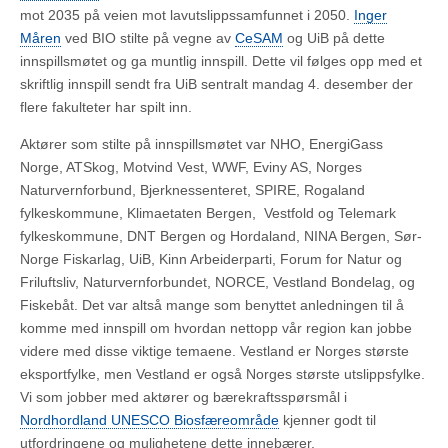
mot 2035 på veien mot lavutslippssamfunnet i 2050.
Inger
Måren
ved BIO stilte på vegne av
CeSAM
og UiB på dette
innspillsmøtet og ga muntlig innspill. Dette vil følges opp med et
skriftlig innspill sendt fra UiB sentralt mandag 4. desember der
flere fakulteter har spilt inn.
Aktører som stilte på innspillsmøtet var NHO, EnergiGass
Norge, ATSkog, Motvind Vest, WWF, Eviny AS, Norges
Naturvernforbund, Bjerknessenteret, SPIRE, Rogaland
fylkeskommune, Klimaetaten Bergen, Vestfold og Telemark
fylkeskommune, DNT Bergen og Hordaland, NINA Bergen, Sør-
Norge Fiskarlag, UiB, Kinn Arbeiderparti, Forum for Natur og
Friluftsliv, Naturvernforbundet, NORCE, Vestland Bondelag, og
Fiskebåt. Det var altså mange som benyttet anledningen til å
komme med innspill om hvordan nettopp vår region kan jobbe
videre med disse viktige temaene. Vestland er Norges største
eksportfylke, men Vestland er også Norges største utslippsfylke.
Vi som jobber med aktører og bærekraftsspørsmål i
Nordhordland UNESCO Biosfæreområde
kjenner godt til
utfordringene og mulighetene dette innebærer.