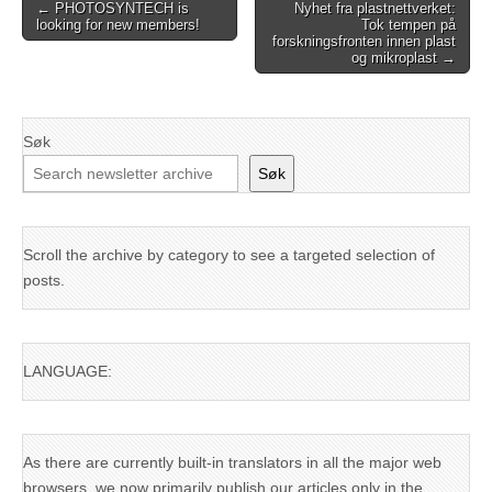
Post
← PHOTOSYNTECH is
Nyhet fra plastnettverket:
looking for new members!
Tok tempen på
navigation
forskningsfronten innen plast
og mikroplast →
Søk
Søk
Scroll the archive by category to see a targeted selection of
posts.
LANGUAGE:
As there are currently built-in translators in all the major web
browsers, we now primarily publish our articles only in the