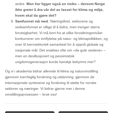
andre.
Men her ligger også en risiko – dersom Norge
ikke greier å dra vår del av lasset for klima og miljø,
hvem skal da gjøre det?
Samfunnet må med
. Næringslivet, sektorene og
sivilsamfunnet er villige til å bidra, men trenger større
forutsigbarhet. Vi må bort fra at ulike forvaltningsnivåer
konkurrerer om innflytelse på natur- og klimapolitikken, og
over til tverrsektorielt samarbeid for å oppnå globale og
nasjonale mål. Det snakkes ofte om «de gule vestene» –
men en desillusjonert og pessimistisk
ungdomsgenerasjon burde kanskje bekymre mer?
Og vi i akademia bidrar allerede til klima og naturomstilling
gjennom tverrfaglig forskning og utdanning, gjennom de
internasjonale syntesene og forskning til støtte for norske
sektorer og næringer. Vi bidrar gjerne mer i denne
omstillingsprosessen – bruk oss!