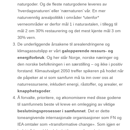
naturgoder. Og de fleste naturgodene leveres av
‘hverdagsnaturen’ eller ‘nærnaturen’ vår. En mer
naturvennlig arealpolitikk i områder *utenfor*
verneområder er derfor mål 1 i naturavtalen, i tillegg til
mål 2 om 30% restaurering og det mest kjente mål 3 om
30% vern.
De underliggende årsakene til arealendringene og
klimagassutslipp er vårt
galopperende ressurs- og
energiforbruk
. Og her står Norge, norske næringer og
den norske befolkningen i en særstilling – og ikke i positiv
forstand. Klimautvalget 2050 treffer spikeren på hodet når
de påpeker at vi som samfunn må ta inn over oss at
naturressursene, inkludert energi, råstoffer, og arealer, er
knapphetsgoder
.
Å forvalte, prioritere, og økonomisere med disse godene
til samfunnets beste vil kreve en omlegging av viktige
beslutningsprosesser i samfunnet
. Det er dette
toneangivende internasjonale organisasjoner som FN og
IEA omtaler som «transformative change». Som igjen er