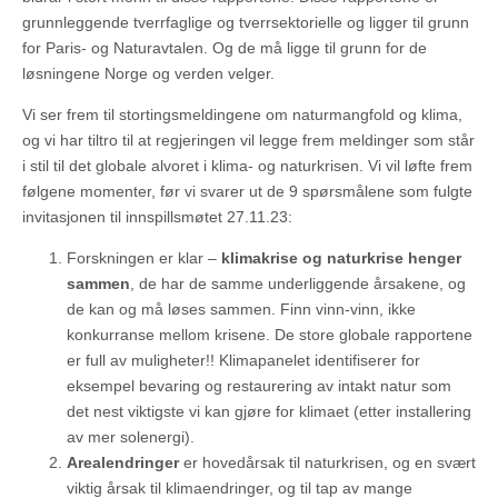
grunnleggende tverrfaglige og tverrsektorielle og ligger til grunn
for Paris- og Naturavtalen. Og de må ligge til grunn for de
løsningene Norge og verden velger.
Vi ser frem til stortingsmeldingene om naturmangfold og klima,
og vi har tiltro til at regjeringen vil legge frem meldinger som står
i stil til det globale alvoret i klima- og naturkrisen. Vi vil løfte frem
følgene momenter, før vi svarer ut de 9 spørsmålene som fulgte
invitasjonen til innspillsmøtet 27.11.23:
Forskningen er klar –
klimakrise og naturkrise henger
sammen
, de har de samme underliggende årsakene, og
de kan og må løses sammen. Finn vinn-vinn, ikke
konkurranse mellom krisene. De store globale rapportene
er full av muligheter!! Klimapanelet identifiserer for
eksempel bevaring og restaurering av intakt natur som
det nest viktigste vi kan gjøre for klimaet (etter installering
av mer solenergi).
Arealendringer
er hovedårsak til naturkrisen, og en svært
viktig årsak til klimaendringer, og til tap av mange