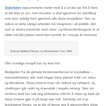
Statsråden
oppsummerte møtet med å si at det var fint å høre
at det ikke er
om
, men
hvordan
vi skal igjennom en omstilling
som kom tydelig frem gjennom alle disse innspillene. Han sa
videre at dette viktige arbeidet må integreres i all politikk. Det
som er ekstra krevende med natur- og klimautfordringene er at
dette må det jobbes med hvert eneste år i mange år fremover.
Andreas Bjelland Eriksen, ny klimaminister. Foto: SMK.
Vårt muntlige innspill kan du lese her:
Beskjeden fra de globale forskersamfunnet er krystallklar –
menneskeheten står med begge bena plantet midt i en natur-
og klimakrise. Disse krisene truer vår velferd og velstand, og
utviklingen går raskt og dramatisk i negativ retning. Selv om
verdens land har satt seg ambisiøse mål for å møte og bøte på
disse krisene gjør vi på langt nær nok. Samtidig vet vi at
løsningene finnes, og at det vil lønne seg å gjennomføre disse