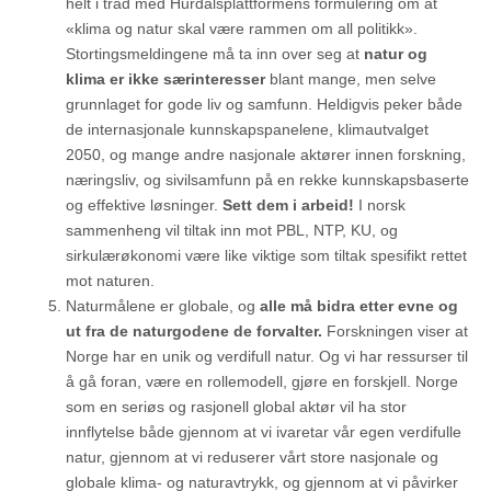
helt i tråd med Hurdalsplattformens formulering om at
«klima og natur skal være rammen om all politikk».
Stortingsmeldingene må ta inn over seg at
n
atur og
klima er ikke særinteresser
blant mange, men selve
grunnlaget for gode liv og samfunn. Heldigvis peker både
de internasjonale kunnskapspanelene, klimautvalget
2050, og mange andre nasjonale aktører innen forskning,
næringsliv, og sivilsamfunn på en rekke kunnskapsbaserte
og effektive løsninger.
Sett dem i arbeid!
I norsk
sammenheng vil tiltak inn mot PBL, NTP, KU, og
sirkulærøkonomi være like viktige som tiltak spesifikt rettet
mot naturen.
Naturmålene er globale, og
alle må bidra etter evne og
ut fra de naturgodene de forvalter.
Forskningen viser at
Norge har en unik og verdifull natur. Og vi har ressurser til
å gå foran, være en rollemodell, gjøre en forskjell. Norge
som en seriøs og rasjonell global aktør vil ha stor
innflytelse både gjennom at vi ivaretar vår egen verdifulle
natur, gjennom at vi reduserer vårt store nasjonale og
globale klima- og naturavtrykk, og gjennom at vi påvirker