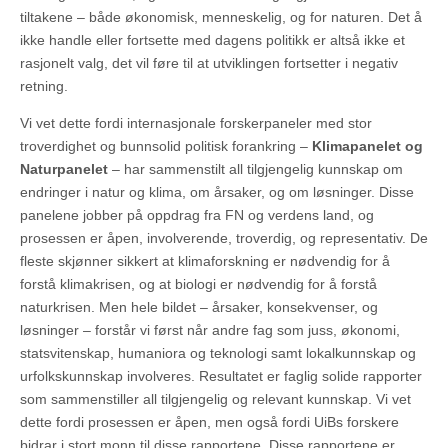
tiltakene – både økonomisk, menneskelig, og for naturen. Det å
ikke handle eller fortsette med dagens politikk er altså ikke et
rasjonelt valg, det vil føre til at utviklingen fortsetter i negativ
retning.
Vi vet dette fordi internasjonale forskerpaneler med stor
troverdighet og bunnsolid politisk forankring –
Klimapanelet og
Naturpanelet
– har sammenstilt all tilgjengelig kunnskap om
endringer i natur og klima, om årsaker, og om løsninger. Disse
panelene jobber på oppdrag fra FN og verdens land, og
prosessen er åpen, involverende, troverdig, og representativ. De
fleste skjønner sikkert at klimaforskning er nødvendig for å
forstå klimakrisen, og at biologi er nødvendig for å forstå
naturkrisen. Men hele bildet – årsaker, konsekvenser, og
løsninger – forstår vi først når andre fag som juss, økonomi,
statsvitenskap, humaniora og teknologi samt lokalkunnskap og
urfolkskunnskap involveres. Resultatet er faglig solide rapporter
som sammenstiller all tilgjengelig og relevant kunnskap. Vi vet
dette fordi prosessen er åpen, men også fordi UiBs forskere
bidrar i stort monn til disse rapportene. Disse rapportene er