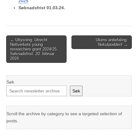
2025
Søknadsfrist 01.03.24.
Post
← Utlysning: Utrecht
Ukens anbefaling:
Nettverkets young
Nokutpodden! →
navigation
researchers grant 2024/25.
Søknadsfrist: 20. februar
2024
Søk
Søk
Scroll the archive by category to see a targeted selection of
posts.