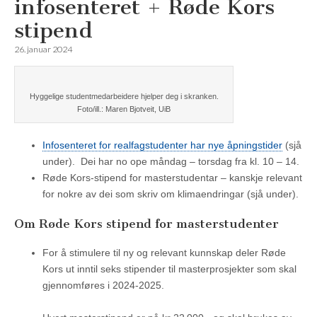
infosenteret + Røde Kors
stipend
26. januar 2024
Hyggelige studentmedarbeidere hjelper deg i skranken.
Foto/ill.: Maren Bjotveit, UiB
Infosenteret for realfagstudenter har nye åpningstider
(sjå
under). Dei har no ope måndag – torsdag fra kl. 10 – 14.
Røde Kors-stipend for masterstudentar – kanskje relevant
for nokre av dei som skriv om klimaendringar (sjå under).
Om Røde Kors stipend for masterstudenter
For å stimulere til ny og relevant kunnskap deler Røde
Kors ut inntil seks stipender til masterprosjekter som skal
gjennomføres i 2024-2025.