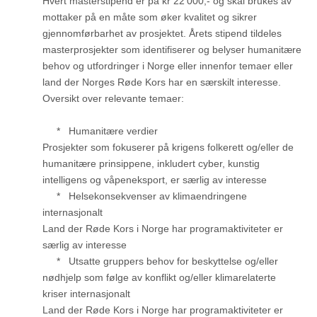
Hvert masterstipend er på kr 22 000,- og skal brukes av
mottaker på en måte som øker kvalitet og sikrer
gjennomførbarhet av prosjektet. Årets stipend tildeles
masterprosjekter som identifiserer og belyser humanitære
behov og utfordringer i Norge eller innenfor temaer eller
land der Norges Røde Kors har en særskilt interesse.
Oversikt over relevante temaer:
* Humanitære verdier
Prosjekter som fokuserer på krigens folkerett og/eller de
humanitære prinsippene, inkludert cyber, kunstig
intelligens og våpeneksport, er særlig av interesse
* Helsekonsekvenser av klimaendringene
internasjonalt
Land der Røde Kors i Norge har programaktiviteter er
særlig av interesse
* Utsatte gruppers behov for beskyttelse og/eller
nødhjelp som følge av konflikt og/eller klimarelaterte
kriser internasjonalt
Land der Røde Kors i Norge har programaktiviteter er