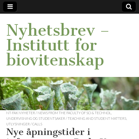
Nyhetsbrev –
Institutt for
biovitenskap
NT-FAK NYHETER / NEWS FROM THE FACULTY OF SCI & TECHNOL
,
UNDERVISNING OG STUDENTSAKER / TEACHING AND STUDENT MATTERS
,
UTLYSNINGER / CALLS
Nye åpningstider i