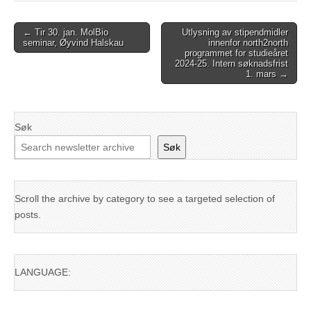
Post
← Tir 30. jan. MolBio
Utlysning av stipendmidler
seminar, Øyvind Halskau
innenfor north2north
navigation
programmet for studieåret
2024-25. Intern søknadsfrist
1. mars →
Søk
Søk
Scroll the archive by category to see a targeted selection of
posts.
LANGUAGE: