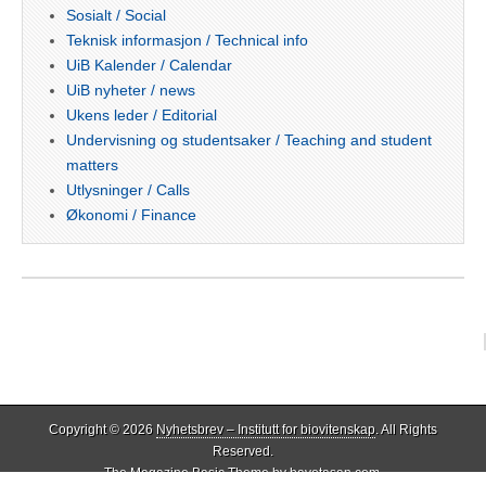
Sosialt / Social
Teknisk informasjon / Technical info
UiB Kalender / Calendar
UiB nyheter / news
Ukens leder / Editorial
Undervisning og studentsaker / Teaching and student
matters
Utlysninger / Calls
Økonomi / Finance
Copyright © 2026
Nyhetsbrev – Institutt for biovitenskap
. All Rights
Reserved.
The Magazine Basic Theme by
bavotasan.com
.